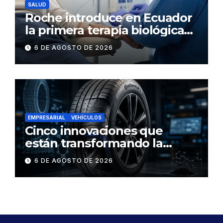
SALUD
Roche introduce en Ecuador
la primera terapia biológica
de precisión capaz de
6 DE AGOSTO DE 2026
detener el daño renal por
nefritis lúpica
EMPRESARIAL
VEHÍCULOS
Cinco innovaciones que
están transformando la
industria de los neumáticos y
6 DE AGOSTO DE 2026
redefinen el futuro de la
movilidad