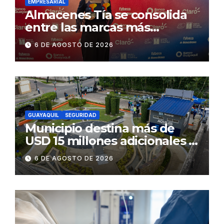
EMPRESARIAL
Almacenes Tía se consolida
entre las marcas más
influyentes del Ecuador
6 DE AGOSTO DE 2026
GUAYAQUIL
SEGURIDAD
Municipio destina más de
USD 15 millones adicionales a
SEGURA EP para fortalecer la
6 DE AGOSTO DE 2026
seguridad ciudadana