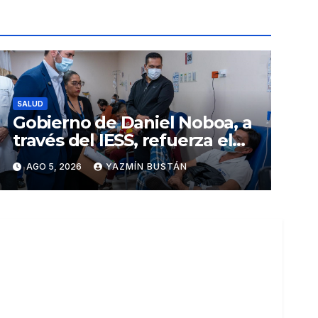
SALUD
Gobierno de Daniel Noboa, a
través del IESS, refuerza el
abastecimiento de insulina
AGO 5, 2026
YAZMÍN BUSTÁN
en 86 establecimientos de
salud