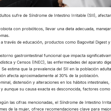
ltos sufre de Síndrome de Intestino Irritable (SII), afect
crobiota con probióticos, llevar una dieta adecuada, manejar 
tomas.
 a través de educación, productos como Bagovital Digest y
rastorno gastrointestinal funcional que impacta significativa
adística y Censos (INEC), las enfermedades del aparato di
 Se estima que la prevalencia del SII en la población adult
ición afecta aproximadamente al 30% de la población.
inal, distensión y alteraciones en los hábitos intestinales
, y aunque su causa exacta es desconocida, factores como el
gún las cifras mencionadas, el Síndrome de Intestino Irrita
mes de la mujer, ofrece recomendaciones clave para mejora