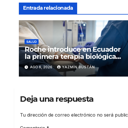
Entrada relacionada
SALUD
Roche introduce en Ecuador
la primera terapia biológica
de precisión capaz de
AGO 6, 2026
YAZMÍN BUSTÁN
detener el daño renal por
nefritis lúpica
Deja una respuesta
Tu dirección de correo electrónico no será publi
Comentario
*