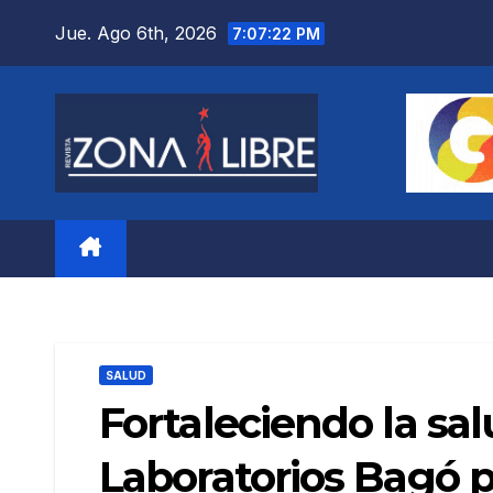
Saltar
Jue. Ago 6th, 2026
7:07:23 PM
al
contenido
SALUD
Fortaleciendo la sa
Laboratorios Bagó p