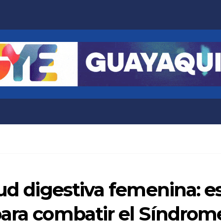
lud digestiva femenina: e
ara combatir el Síndrome