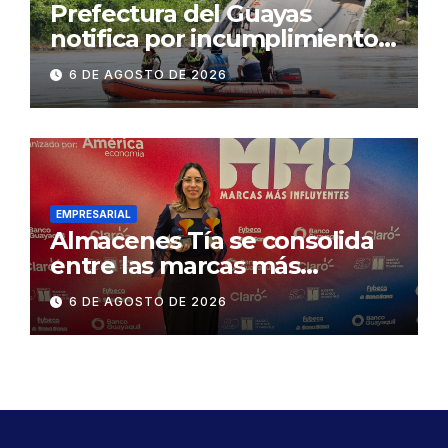
Prefectura del Guayas
notifica por incumplimiento
contractual a la
6 DE AGOSTO DE 2026
Concesionaria CONORTE y
exige celeridad en
desmontaje del puente
Gonzalo Icaza Cornejo, en
Daule
EMPRESARIAL
Almacenes Tía se consolida
entre las marcas más
influyentes del Ecuador
6 DE AGOSTO DE 2026