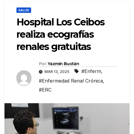
SALUD
Hospital Los Ceibos
realiza ecografías
renales gratuitas
Por
Yazmín Bustán
#Enferm
,
MAR 13, 2025
#Enfermedad Renal Crónica
,
#ERC