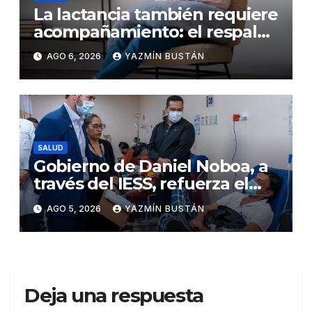
La lactancia también requiere
acompañamiento: el respaldo
que necesitan la madre y el
AGO 6, 2026
YAZMÍN BUSTÁN
bebé
SALUD
Gobierno de Daniel Noboa, a
través del IESS, refuerza el
abastecimiento de insulina
AGO 5, 2026
YAZMÍN BUSTÁN
en 86 establecimientos de
salud
Deja una respuesta