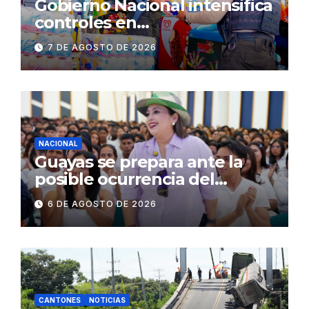
Gobierno Nacional intensifica
controles en
establecimientos y espacios
7 DE AGOSTO DE 2026
públicos de Pichincha: 684
operativos en zonas
comerciales y de
concurrencia
NACIONAL
Guayas se prepara ante la
posible ocurrencia del
fenómeno de El Niño:
6 DE AGOSTO DE 2026
Gobierno Nacional capacita a
2.500 jóvenes
CANTONES
NOTICIAS