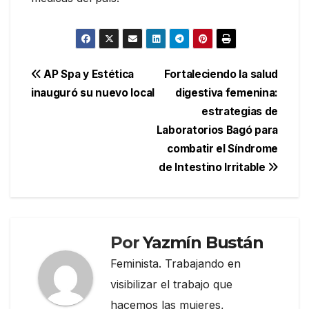
Navegación
AP Spa y Estética
Fortaleciendo la salud
inauguró su nuevo local
digestiva femenina:
de
estrategias de
entradas
Laboratorios Bagó para
combatir el Síndrome
de Intestino Irritable
Por
Yazmín Bustán
Feminista. Trabajando en
visibilizar el trabajo que
hacemos las mujeres,