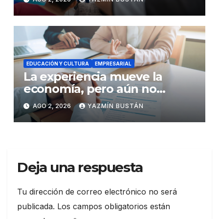
talento local
EDUCACIÓN Y CULTURA
EMPRESARIAL
La experiencia mueve la
economía, pero aún no
garantiza el crecimiento
AGO 2, 2026
YAZMÍN BUSTÁN
profesional en Ecuador
Deja una respuesta
Tu dirección de correo electrónico no será
publicada.
Los campos obligatorios están