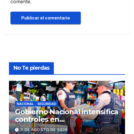
comente.
No Te pierdas
NACIONAL
SEGURIDAD
Gobierno Nacional intensifica
controles en
establecimientos y espacios
7 DE AGOSTO DE 2026