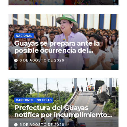
públicos de Pichincha: 684
operativos en zonas
comerciales y de
concurrencia
NACIONAL
Guayas se prepara ante la
posible ocurrencia del
fenómeno de El Niño:
6 DE AGOSTO DE 2026
Gobierno Nacional capacita a
2.500 jóvenes
CANTONES
NOTICIAS
Prefectura del Guayas
notifica por incumplimiento
contractual a la
6 DE AGOSTO DE 2026