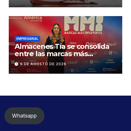
Concesionaria CONORTE y
exige celeridad en
desmontaje del puente
Gonzalo Icaza Cornejo, en
Daule
EMPRESARIAL
Almacenes Tía se consolida
entre las marcas más
influyentes del Ecuador
6 DE AGOSTO DE 2026
Whatsapp