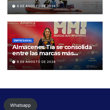
contractual a la
6 DE AGOSTO DE 2026
Concesionaria CONORTE y
exige celeridad en
desmontaje del puente
Gonzalo Icaza Cornejo, en
Daule
EMPRESARIAL
Almacenes Tía se consolida
entre las marcas más
influyentes del Ecuador
6 DE AGOSTO DE 2026
Whatsapp