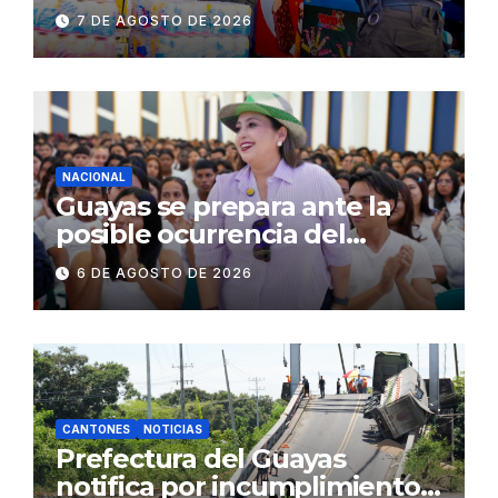
establecimientos y espacios
7 DE AGOSTO DE 2026
públicos de Pichincha: 684
operativos en zonas
comerciales y de
concurrencia
NACIONAL
Guayas se prepara ante la
posible ocurrencia del
fenómeno de El Niño:
6 DE AGOSTO DE 2026
Gobierno Nacional capacita a
2.500 jóvenes
CANTONES
NOTICIAS
Prefectura del Guayas
notifica por incumplimiento