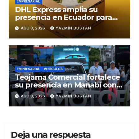
EMPRESARIAL
DHL Express amplia su
presencia en Ecuador para
responder al crecimiento de
AGO 8, 2026
YAZMÍN BUSTÁN
las exportaciones
EMPRESARIAL
VEHÍCULOS
Teojama Comercial fortalece
su presencia en Manabí con
una apuesta por la movilidad
AGO 8, 2026
YAZMÍN BUSTÁN
híbrida y eléctrica durante
ExpoAuto del Pacífico 2026
Deja una respuesta