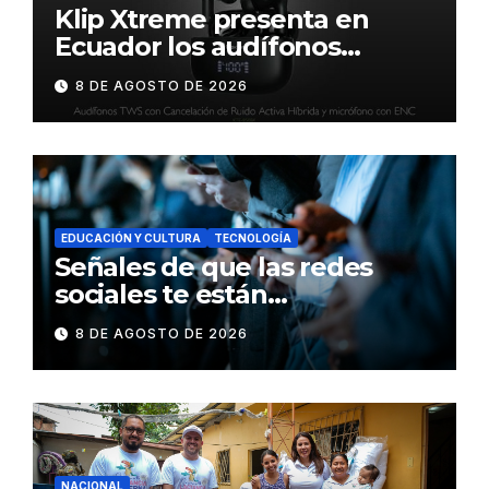
Klip Xtreme presenta en
Ecuador los audífonos
DynaBuds con sonido
8 DE AGOSTO DE 2026
inteligente y control táctil
EDUCACIÓN Y CULTURA
TECNOLOGÍA
Señales de que las redes
sociales te están
consumiendo
8 DE AGOSTO DE 2026
NACIONAL