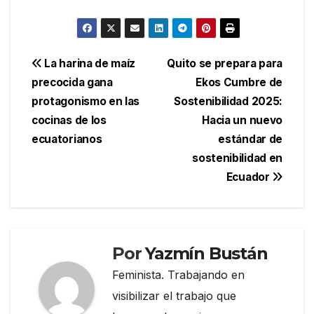
Navegación
La harina de maíz
Quito se prepara para
precocida gana
Ekos Cumbre de
de
protagonismo en las
Sostenibilidad 2025:
entradas
cocinas de los
Hacia un nuevo
ecuatorianos
estándar de
sostenibilidad en
Ecuador
Por
Yazmín Bustán
Feminista. Trabajando en
visibilizar el trabajo que