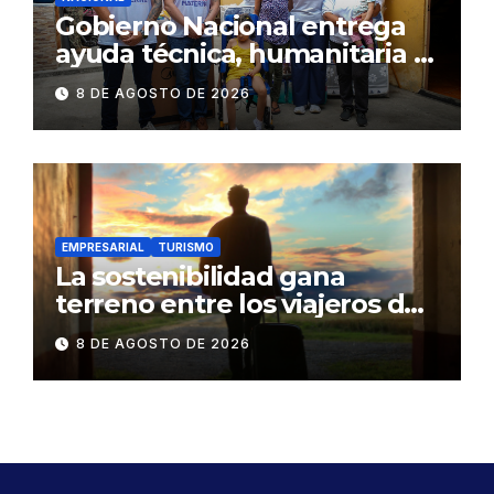
Gobierno Nacional entrega
ayuda técnica, humanitaria y
Bono Joaquín Gallegos Lara a
8 DE AGOSTO DE 2026
familia en situación de
vulnerabilidad
EMPRESARIAL
TURISMO
La sostenibilidad gana
terreno entre los viajeros de
negocios
8 DE AGOSTO DE 2026