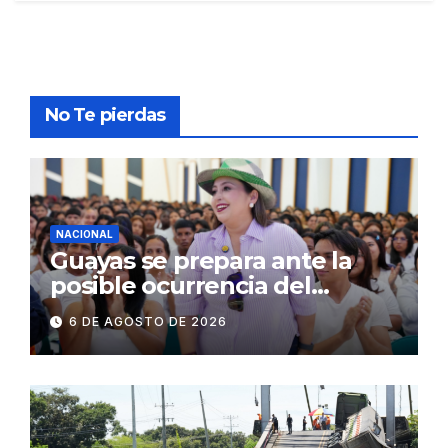
No Te pierdas
NACIONAL
Guayas se prepara ante la
posible ocurrencia del
fenómeno de El Niño:
6 DE AGOSTO DE 2026
Gobierno Nacional capacita a
2.500 jóvenes