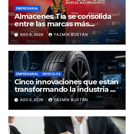
EMPRESARIAL
Almacenes Tía se consolida
entre las marcas más
influyentes del Ecuador
AGO 6, 2026
YAZMÍN BUSTÁN
EMPRESARIAL
VEHÍCULOS
Cinco innovaciones que están
transformando la industria de
los neumáticos y redefinen el
AGO 6, 2026
YAZMÍN BUSTÁN
futuro de la movilidad