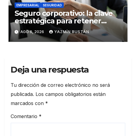
EMPRESARIAL
SEGURIDAD
Seguro corporativo: la clave
estratégica para retener
talento en Ecuador
AGO 6, 2026
YAZMÍN BUSTÁN
Deja una respuesta
Tu dirección de correo electrónico no será
publicada.
Los campos obligatorios están
marcados con
*
Comentario
*