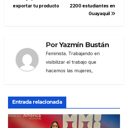
entradas
exportar tu producto
2200 estudiantes en
Guayaquil
Por
Yazmín Bustán
Feminista. Trabajando en
visibilizar el trabajo que
hacemos las mujeres,
Entrada relacionada