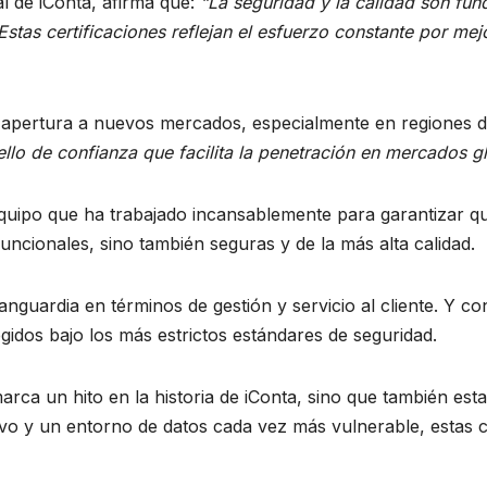
al de iConta, afirma que:
“La seguridad y la calidad son fun
 Estas certificaciones reflejan el esfuerzo constante por me
la apertura a nuevos mercados, especialmente en regiones d
sello de confianza que facilita la penetración en mercados g
 equipo que ha trabajado incansablemente para garantizar q
funcionales, sino también seguras y de la más alta calidad.
nguardia en términos de gestión y servicio al cliente. Y c
egidos bajo los más estrictos estándares de seguridad.
arca un hito en la historia de iConta, sino que también es
o y un entorno de datos cada vez más vulnerable, estas ce