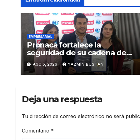
EMPRESARIAL
Pronaca fortalece la
seguridad de su cadena de
suministro con certificación
AGO 5, 2026
YAZMÍN BUSTÁN
BASC en dos plantas
Deja una respuesta
Tu dirección de correo electrónico no será publi
Comentario
*