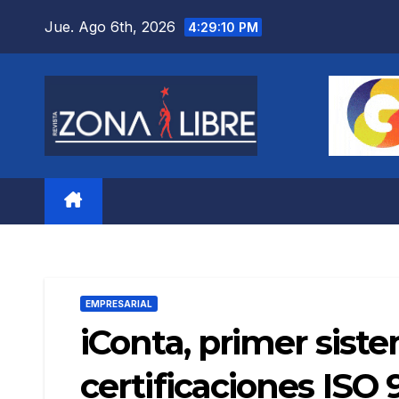
Saltar
Jue. Ago 6th, 2026
4:29:12 PM
al
contenido
EMPRESARIAL
iConta, primer sist
certificaciones ISO 