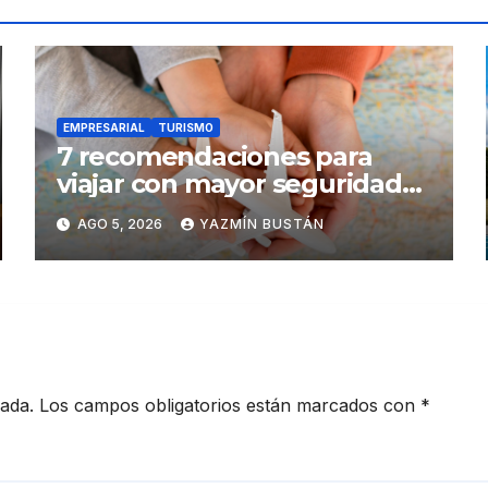
EMPRESARIAL
TURISMO
7 recomendaciones para
viajar con mayor seguridad
dentro y fuera del Ecuador
AGO 5, 2026
YAZMÍN BUSTÁN
cada.
Los campos obligatorios están marcados con
*