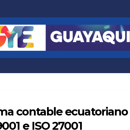
ema contable ecuatoriano
9001 e ISO 27001