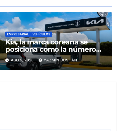
EMPRESARIAL
VEHÍCULOS
Kia, la marca coreana se
posiciona como la número
uno en ventas de vehículos
AGO 5, 2026
YAZMÍN BUSTÁN
eléctricos en Ecuador
durante julio