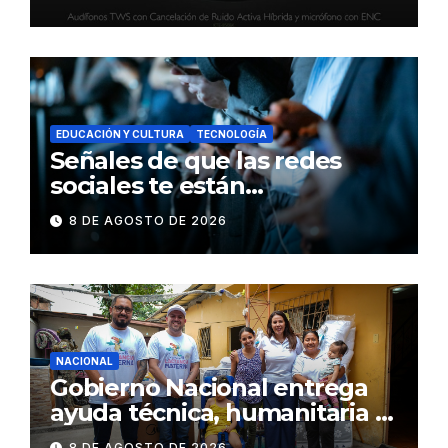
inteligente y control táctil
EDUCACIÓN Y CULTURA
TECNOLOGÍA
Señales de que las redes
sociales te están
consumiendo
8 DE AGOSTO DE 2026
NACIONAL
Gobierno Nacional entrega
ayuda técnica, humanitaria y
Bono Joaquín Gallegos Lara a
8 DE AGOSTO DE 2026