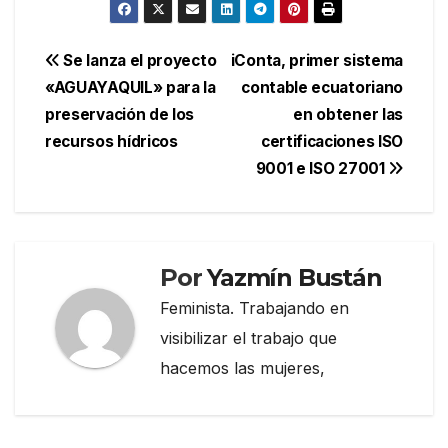
Navegación
Se lanza el proyecto
iConta, primer sistema
«AGUAYAQUIL» para la
contable ecuatoriano
de
preservación de los
en obtener las
entradas
recursos hídricos
certificaciones ISO
9001 e ISO 27001
Por
Yazmín Bustán
Feminista. Trabajando en
visibilizar el trabajo que
hacemos las mujeres,