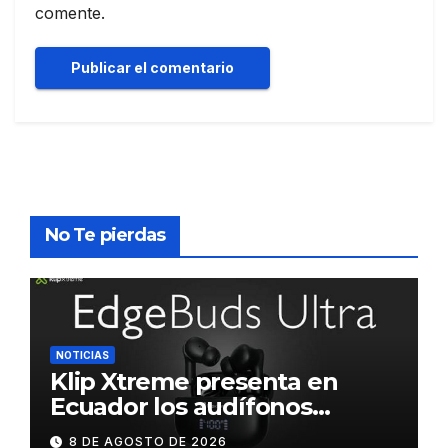
comente.
No Te pierdas
NOTICIAS
Klip Xtreme presenta en
Ecuador los audífonos
DynaBuds con sonido
8 DE AGOSTO DE 2026