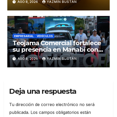
AGO 8, 2026
YAZMÍN BUSTÁN
las exportaciones
EMPRESARIAL
VEHÍCULOS
Teojama Comercial fortalece
su presencia en Manabí con
una apuesta por la movilidad
AGO 8, 2026
YAZMÍN BUSTÁN
híbrida y eléctrica durante
ExpoAuto del Pacífico 2026
Deja una respuesta
Tu dirección de correo electrónico no será
publicada.
Los campos obligatorios están