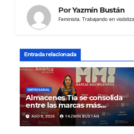
Por
Yazmín Bustán
Feminista. Trabajando en visibili
Entrada relacionada
EMPRESARIAL
Almacenes Tía se consolida
entre las marcas más
influyentes del Ecuador
AGO 6, 2026
YAZMÍN BUSTÁN