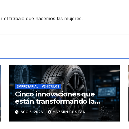
zar el trabajo que hacemos las mujeres,
EMPRESARIAL
VEHÍCULOS
Cinco innovaciones que
están transformando la
industria de los neumáticos y
AGO 6, 2026
YAZMÍN BUSTÁN
redefinen el futuro de la
movilidad