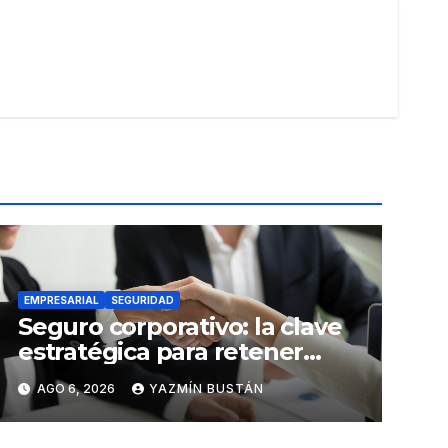
EMPRESARIAL
SEGURIDAD
Seguro corporativo: la clave
estratégica para retener
talento en Ecuador
AGO 6, 2026
YAZMÍN BUSTÁN