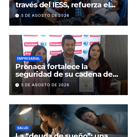
través del IESS, refuerza el
abastecimiento de insulina
5 DE AGOSTO DE 2026
en 86 establecimientos de
salud
EMPRESARIAL
Pronaca fortalece la
seguridad de su cadena de
suministro con certificación
5 DE AGOSTO DE 2026
BASC en dos plantas
SALUD
La “deuda de sueño”: una