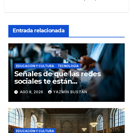
Entrada relacionada
EDUCACIÓN Y CULTURA
TECNOLOGÍA
Señales de que las redes
sociales te están
consumiendo
AGO 8, 2026
YAZMÍN BUSTÁN
EDUCACIÓN Y CULTURA