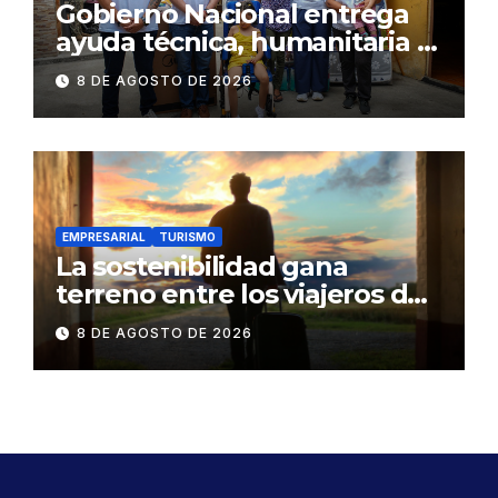
Gobierno Nacional entrega
ayuda técnica, humanitaria y
Bono Joaquín Gallegos Lara a
8 DE AGOSTO DE 2026
familia en situación de
vulnerabilidad
EMPRESARIAL
TURISMO
La sostenibilidad gana
terreno entre los viajeros de
negocios
8 DE AGOSTO DE 2026