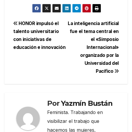
Navegación
HONOR impulsó el
La inteligencia artificial
talento universitario
fue el tema central en
de
con iniciativas de
el «Simposio
entradas
educación e innovación
Internacional»
organizado por la
Universidad del
Pacífico
Por
Yazmín Bustán
Feminista. Trabajando en
visibilizar el trabajo que
hacemos las mujeres,