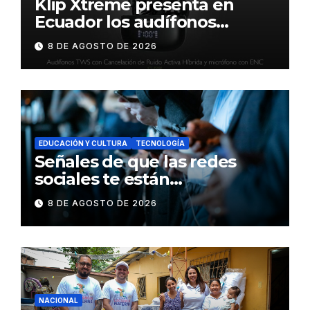
Klip Xtreme presenta en
Ecuador los audífonos
DynaBuds con sonido
8 DE AGOSTO DE 2026
inteligente y control táctil
EDUCACIÓN Y CULTURA
TECNOLOGÍA
Señales de que las redes
sociales te están
consumiendo
8 DE AGOSTO DE 2026
NACIONAL