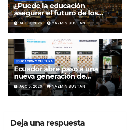
¿Puede la educación
asegurar el futuro de los
profesionales ecuatorianos
AGO 8, 2026
YAZMÍN BUSTÁN
de aquí al 2030?
EDUCACIÓN Y CULTURA
Ecuador abre paso a una
nueva generación de
ajedrecistas con Future
AGO 5, 2026
YAZMÍN BUSTÁN
Grandmasters, el programa
de Karpowership
Deja una respuesta