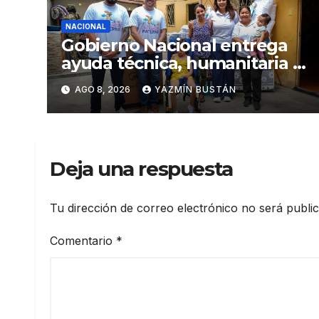
NACIONAL
Gobierno Nacional entrega
ayuda técnica, humanitaria y
Bono Joaquín Gallegos Lara
AGO 8, 2026
YAZMÍN BUSTÁN
a familia en situación de
vulnerabilidad
Deja una respuesta
Tu dirección de correo electrónico no será publi
Comentario
*