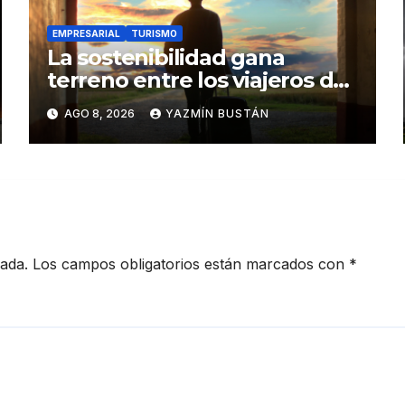
EMPRESARIAL
TURISMO
La sostenibilidad gana
terreno entre los viajeros de
negocios
AGO 8, 2026
YAZMÍN BUSTÁN
cada.
Los campos obligatorios están marcados con
*