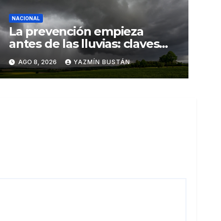
NACIONAL
La prevención empieza
antes de las lluvias: claves
para proteger los cultivos
AGO 8, 2026
YAZMÍN BUSTÁN
frente a El Niño