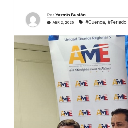
Por
Yazmín Bustán
#Cuenca
,
#Feriado
ABR 2, 2025