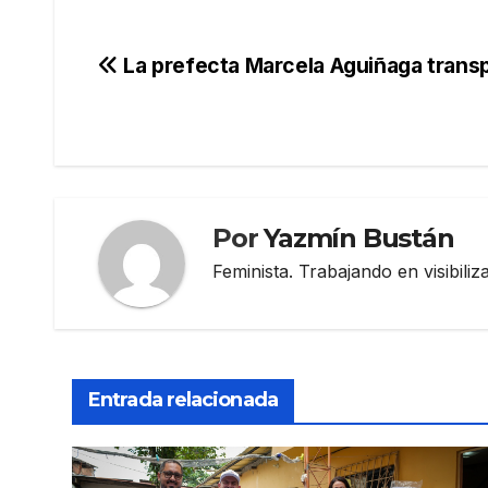
Navegación
La prefecta Marcela Aguiñaga transp
de
entradas
Por
Yazmín Bustán
Feminista. Trabajando en visibili
Entrada relacionada