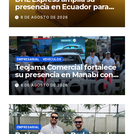
presencia en Ecuador para
responder al crecimiento de
8 DE AGOSTO DE 2026
las exportaciones
EMPRESARIAL
VEHÍCULOS
Teojama Comercial fortalece
su presencia en Manabí con
una apuesta por la movilidad
8 DE AGOSTO DE 2026
híbrida y eléctrica durante
ExpoAuto del Pacífico 2026
EMPRESARIAL