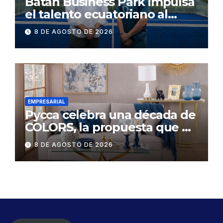
Batán Business Park impulsa
el talento ecuatoriano al
respaldar a los dos mejores
8 DE AGOSTO DE 2026
jugadores de pádel del país
EMPRESARIAL
Pycca celebra una década de
COLORS, la propuesta que ha
inspirado la transformación
8 DE AGOSTO DE 2026
de miles de hogares
ecuatorianos