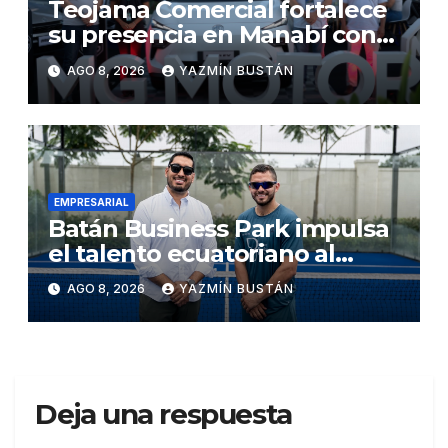
Teojama Comercial fortalece
su presencia en Manabí con
una apuesta por la movilidad
AGO 8, 2026
YAZMÍN BUSTÁN
híbrida y eléctrica durante
ExpoAuto del Pacífico 2026
EMPRESARIAL
Batán Business Park impulsa
el talento ecuatoriano al
respaldar a los dos mejores
AGO 8, 2026
YAZMÍN BUSTÁN
jugadores de pádel del país
Deja una respuesta