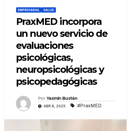
EMPRESARIAL
SALUD
PraxMED incorpora
un nuevo servicio de
evaluaciones
psicológicas,
neuropsicológicas y
psicopedagógicas
Por
Yazmín Bustán
#PraxMED
ABR 8, 2025