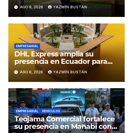
negocios
AGO 8, 2026
YAZMÍN BUSTÁN
EMPRESARIAL
DHL Express amplia su
presencia en Ecuador para
responder al crecimiento de
AGO 8, 2026
YAZMÍN BUSTÁN
las exportaciones
EMPRESARIAL
VEHÍCULOS
Teojama Comercial fortalece
su presencia en Manabí con