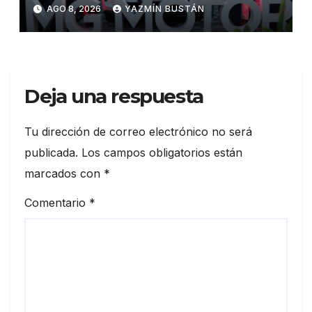
una apuesta por la movilidad
AGO 8, 2026
YAZMÍN BUSTÁN
híbrida y eléctrica durante
ExpoAuto del Pacífico 2026
Deja una respuesta
Tu dirección de correo electrónico no será
publicada.
Los campos obligatorios están
marcados con
*
Comentario
*