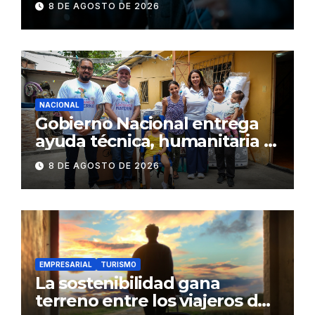
8 DE AGOSTO DE 2026
NACIONAL
Gobierno Nacional entrega
ayuda técnica, humanitaria y
Bono Joaquín Gallegos Lara a
8 DE AGOSTO DE 2026
familia en situación de
vulnerabilidad
EMPRESARIAL
TURISMO
La sostenibilidad gana
terreno entre los viajeros de