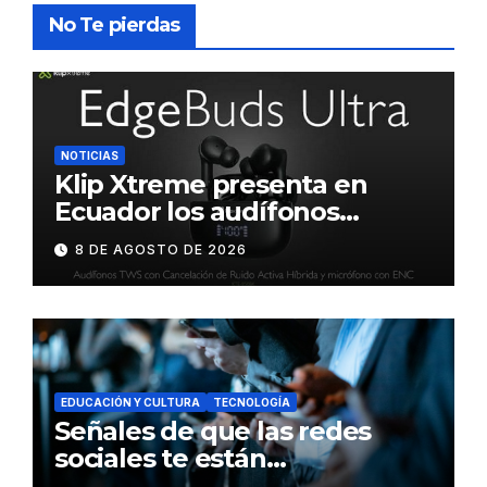
No Te pierdas
NOTICIAS
Klip Xtreme presenta en
Ecuador los audífonos
DynaBuds con sonido
8 DE AGOSTO DE 2026
inteligente y control táctil
EDUCACIÓN Y CULTURA
TECNOLOGÍA
Señales de que las redes
sociales te están
consumiendo