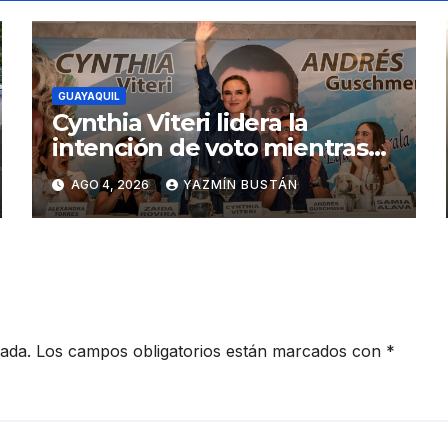
GUAYAQUIL
Cynthia Viteri lidera la
intención de voto mientras
Andrés Guschmer muestra
AGO 4, 2026
YAZMÍN BUSTÁN
un destacado crecimiento,
según AtlasIntel
cada.
Los campos obligatorios están marcados con
*