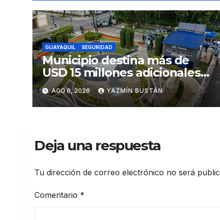
GUAYAQUIL
SEGURIDAD
Municipio destina más de
USD 15 millones adicionales a
SEGURA EP para fortalecer la
AGO 6, 2026
YAZMÍN BUSTÁN
seguridad ciudadana
Deja una respuesta
Tu dirección de correo electrónico no será publi
Comentario
*