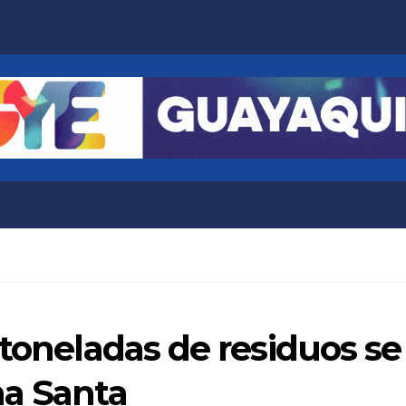
 toneladas de residuos s
na Santa