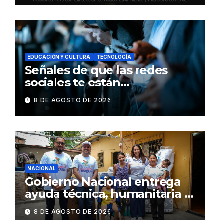
EDUCACIÓN Y CULTURA
TECNOLOGÍA
Señales de que las redes
sociales te están
consumiendo
8 DE AGOSTO DE 2026
NACIONAL
Gobierno Nacional entrega
ayuda técnica, humanitaria y
Bono Joaquín Gallegos Lara a
8 DE AGOSTO DE 2026
familia en situación de