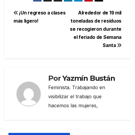
Navegación
¡Un regreso a clases
Alrededor de 19 mil
más ligero!
toneladas de residuos
de
se recogieron durante
entradas
el feriado de Semana
Santa
Por
Yazmín Bustán
Feminista. Trabajando en
visibilizar el trabajo que
hacemos las mujeres,