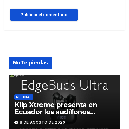
No Te pierdas
NOTICIAS
Klip Xtreme presenta en
Ecuador los audífonos
DynaBuds con sonido
8 DE AGOSTO DE 2026
inteligente y control táctil