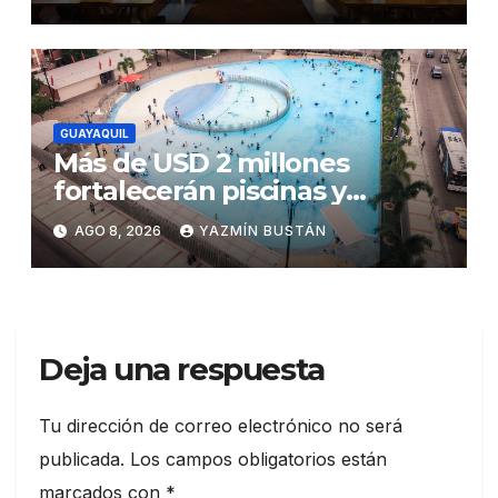
de aquí al 2030?
GUAYAQUIL
Más de USD 2 millones
fortalecerán piscinas y
parques acuáticos
AGO 8, 2026
YAZMÍN BUSTÁN
municipales
Deja una respuesta
Tu dirección de correo electrónico no será
publicada.
Los campos obligatorios están
marcados con
*