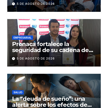
abastecimiento de insulina
5 DE AGOSTO DE 2026
en 86 establecimientos de
salud
EMPRESARIAL
Pronaca fortalece la
seguridad de su cadena de
suministro con certificación
5 DE AGOSTO DE 2026
BASC en dos plantas
SALUD
La “deuda de sueño”: una
alerta sobre los efectos de