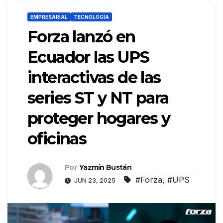
EMPRESARIAL
TECNOLOGÍA
Forza lanzó en
Ecuador las UPS
interactivas de las
series ST y NT para
proteger hogares y
oficinas
Por
Yazmín Bustán
#Forza
,
#UPS
JUN 23, 2025