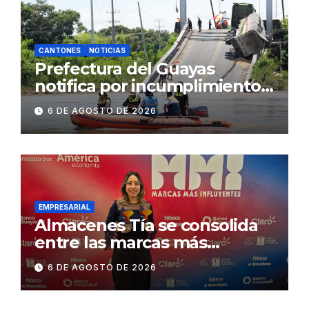
CANTONES
NOTICIAS
Prefectura del Guayas
notifica por incumplimiento
contractual a la
6 DE AGOSTO DE 2026
Concesionaria CONORTE y
exige celeridad en
desmontaje del puente
Gonzalo Icaza Cornejo, en
Daule
EMPRESARIAL
Almacenes Tía se consolida
entre las marcas más
influyentes del Ecuador
6 DE AGOSTO DE 2026