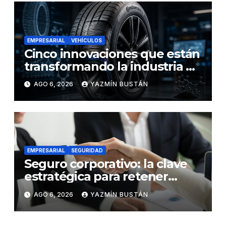
EMPRESARIAL
VEHÍCULOS
Cinco innovaciones que están
transformando la industria de
los neumáticos y redefinen el
AGO 6, 2026
YAZMÍN BUSTÁN
futuro de la movilidad
EMPRESARIAL
SEGURIDAD
Seguro corporativo: la clave
estratégica para retener
talento en Ecuador
AGO 6, 2026
YAZMÍN BUSTÁN