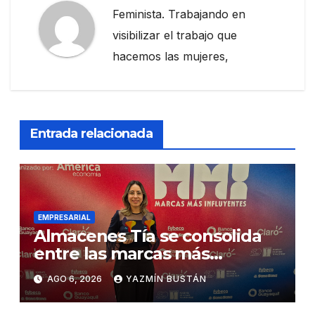
Feminista. Trabajando en
visibilizar el trabajo que
hacemos las mujeres,
Entrada relacionada
EMPRESARIAL
Almacenes Tía se consolida
entre las marcas más
influyentes del Ecuador
AGO 6, 2026
YAZMÍN BUSTÁN