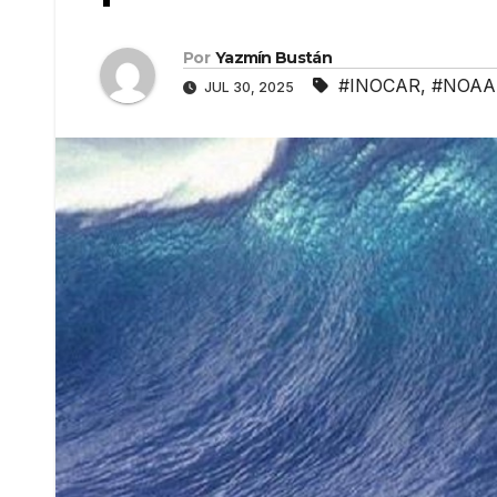
Por
Yazmín Bustán
#INOCAR
,
#NOAA
JUL 30, 2025