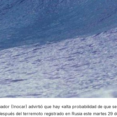
ador (Inocar) advirtió que hay «alta probabilidad de que s
spués del terremoto registrado en Rusia este martes 29 de