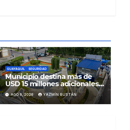
GUAYAQUIL
SEGURIDAD
Municipio destina más de
USD 15 millones adicionales a
SEGURA EP para fortalecer la
AGO 6, 2026
YAZMÍN BUSTÁN
seguridad ciudadana