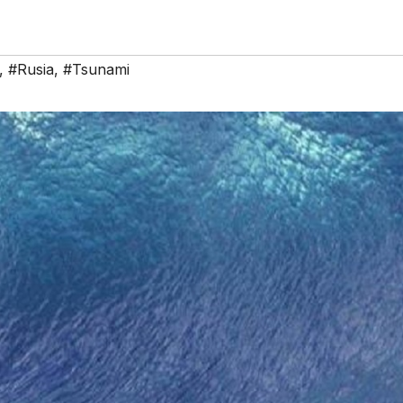
,
#Rusia
,
#Tsunami