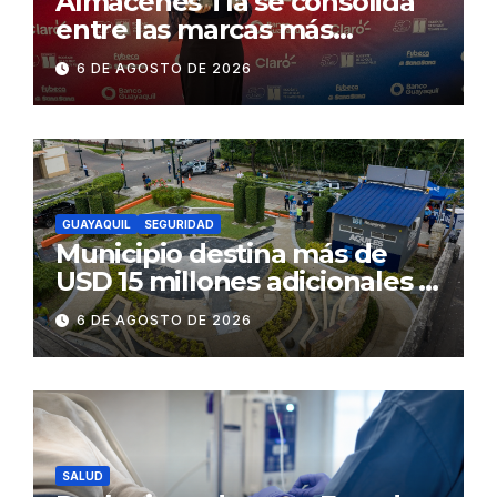
Almacenes Tía se consolida
entre las marcas más
influyentes del Ecuador
6 DE AGOSTO DE 2026
GUAYAQUIL
SEGURIDAD
Municipio destina más de
USD 15 millones adicionales a
SEGURA EP para fortalecer la
6 DE AGOSTO DE 2026
seguridad ciudadana
SALUD