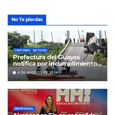
No Te pierdas
CANTONES
NOTICIAS
Prefectura del Guayas
notifica por incumplimiento
contractual a la
6 DE AGOSTO DE 2026
Concesionaria CONORTE y
exige celeridad en
desmontaje del puente
Gonzalo Icaza Cornejo, en
Daule
EMPRESARIAL