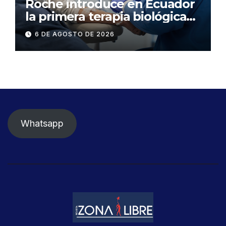
Roche introduce en Ecuador
la primera terapia biológica
de precisión capaz de
6 DE AGOSTO DE 2026
detener el daño renal por
nefritis lúpica
Whatsapp