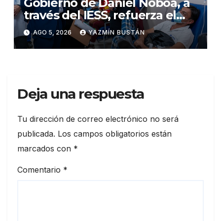
Gobierno de Daniel Noboa, a
través del IESS, refuerza el
abastecimiento de insulina
AGO 5, 2026
YAZMÍN BUSTÁN
en 86 establecimientos de
salud
Deja una respuesta
Tu dirección de correo electrónico no será
publicada.
Los campos obligatorios están
marcados con
*
Comentario
*