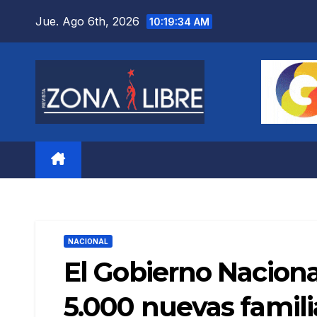
Saltar
Jue. Ago 6th, 2026
10:19:35 AM
al
contenido
NACIONAL
El Gobierno Naciona
5.000 nuevas famili