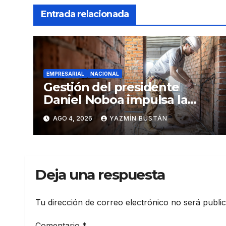
Entrada relacionada
EMPRESARIAL
NACIONAL
Gestión del presidente
Daniel Noboa impulsa la
economía: ventas superan
AGO 4, 2026
YAZMÍN BUSTÁN
los USD 25.600 millones y
crecen 16,7% en julio
Deja una respuesta
Tu dirección de correo electrónico no será publi
Comentario
*