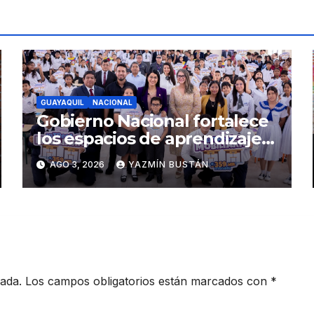
GUAYAQUIL
NACIONAL
Gobierno Nacional fortalece
los espacios de aprendizaje
con la entrega de mobiliario
AGO 3, 2026
YAZMÍN BUSTÁN
escolar en Guayaquil, Durán
y Samborondón
cada.
Los campos obligatorios están marcados con
*