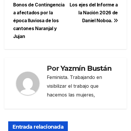
Bonos de Contingencia
Los ejes del Informe a
de
a afectados por la
la Nación 2026 de
entradas
época lluviosa de los
Daniel Noboa.
cantones Naranjal y
Jujan
Por
Yazmín Bustán
Feminista. Trabajando en
visibilizar el trabajo que
hacemos las mujeres,
Entrada relacionada