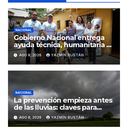
NACIONAL
Gobierno Nacional entrega
ayuda técnica, humanitaria y
Bono Joaquín Gallegos Lara a
AGO 8, 2026
YAZMÍN BUSTÁN
familia en situación de
vulnerabilidad
NACIONAL
La prevención empieza antes
de las lluvias: claves para
proteger los cultivos frente a
AGO 8, 2026
YAZMÍN BUSTÁN
El Niño