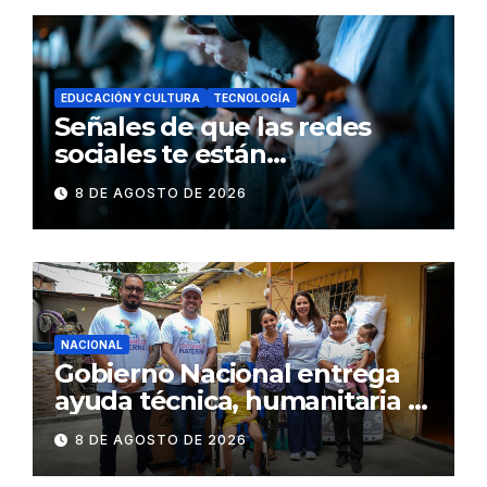
EDUCACIÓN Y CULTURA
TECNOLOGÍA
Señales de que las redes
sociales te están
consumiendo
8 DE AGOSTO DE 2026
NACIONAL
Gobierno Nacional entrega
ayuda técnica, humanitaria y
Bono Joaquín Gallegos Lara a
8 DE AGOSTO DE 2026
familia en situación de
vulnerabilidad