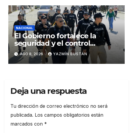
NACIONAL
El Gobierno fortalece la
seguridad y el control
territorial en General Villamil
AGO 8, 2026
YAZMÍN BUSTÁN
Playas
Deja una respuesta
Tu dirección de correo electrónico no será
publicada.
Los campos obligatorios están
marcados con
*