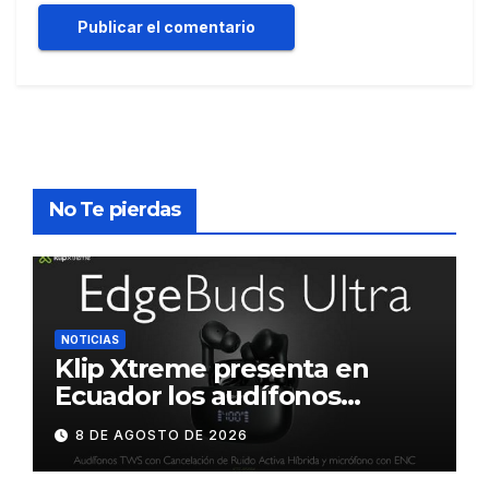
No Te pierdas
NOTICIAS
Klip Xtreme presenta en
Ecuador los audífonos
DynaBuds con sonido
8 DE AGOSTO DE 2026
inteligente y control táctil