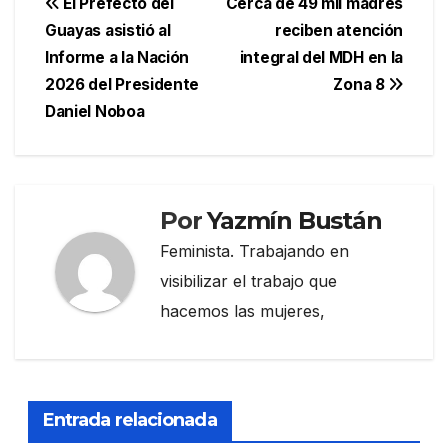
Navegación
El Prefecto del
Cerca de 49 mil madres
Guayas asistió al
reciben atención
de
Informe a la Nación
integral del MDH en la
entradas
2026 del Presidente
Zona 8
Daniel Noboa
Por
Yazmín Bustán
Feminista. Trabajando en
visibilizar el trabajo que
hacemos las mujeres,
Entrada relacionada