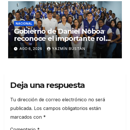
NACIONAL
Gobierno de Daniel Noboa
reconoce el importante rol
que cumplen educadoras del
AGO 6, 2026
YAZMÍN BUSTÁN
servicio Creciendo con
Nuestros Hijos en beneficio
de la niñez
Deja una respuesta
Tu dirección de correo electrónico no será
publicada.
Los campos obligatorios están
marcados con
*
Comentario
*