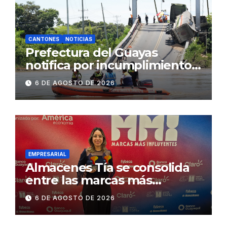
CANTONES
NOTICIAS
Prefectura del Guayas
notifica por incumplimiento
contractual a la
6 DE AGOSTO DE 2026
Concesionaria CONORTE y
exige celeridad en
desmontaje del puente
Gonzalo Icaza Cornejo, en
Daule
EMPRESARIAL
Almacenes Tía se consolida
entre las marcas más
influyentes del Ecuador
6 DE AGOSTO DE 2026