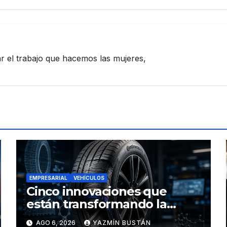
zar el trabajo que hacemos las mujeres,
EMPRESARIAL
VEHÍCULOS
Cinco innovaciones que
están transformando la
industria de los neumáticos y
AGO 6, 2026
YAZMÍN BUSTÁN