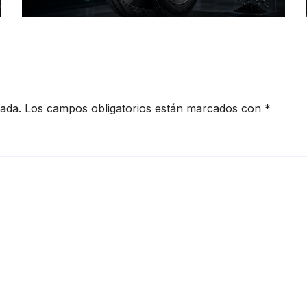
redefinen el futuro de la
movilidad
cada.
Los campos obligatorios están marcados con
*