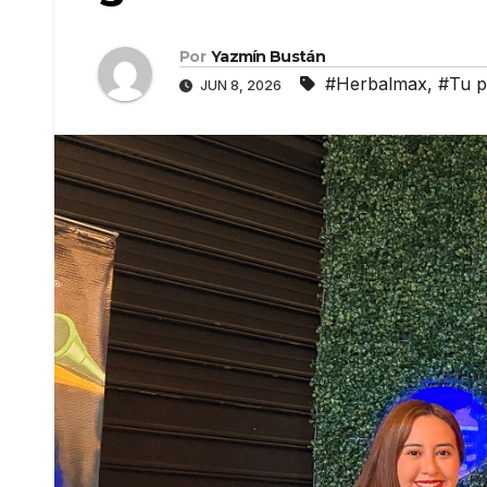
Por
Yazmín Bustán
#Herbalmax
,
#Tu p
JUN 8, 2026