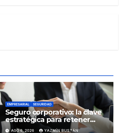
EMPRESARIAL
SEGURIDAD
Seguro corporativo: la clave
estratégica para retener
talento en Ecuador
AGO 6, 2026
YAZMÍN BUSTÁN