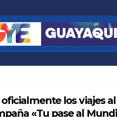
ficialmente los viajes al
mpaña «Tu pase al Mundi