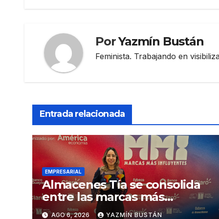
entradas
Por
Yazmín Bustán
Feminista. Trabajando en visibili
Entrada relacionada
EMPRESARIAL
Almacenes Tía se consolida
entre las marcas más
influyentes del Ecuador
AGO 6, 2026
YAZMÍN BUSTÁN