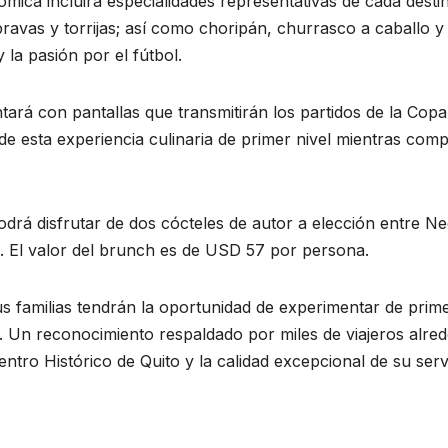
ica incluirá especialidades representativas de cada destino
bravas y torrijas; así como choripán, churrasco a caballo 
 la pasión por el fútbol.
tará con pantallas que transmitirán los partidos de la Cop
r de esta experiencia culinaria de primer nivel mientras co
odrá disfrutar de dos cócteles de autor a elección entre N
as. El valor del brunch es de USD 57 por persona.
s familias tendrán la oportunidad de experimentar de prim
0. Un reconocimiento respaldado por miles de viajeros alr
entro Histórico de Quito y la calidad excepcional de su serv