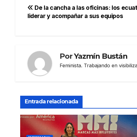
Navegación
De la cancha a las oficinas: los ecua
liderar y acompañar a sus equipos
de
entradas
Por
Yazmín Bustán
Feminista. Trabajando en visibili
Entrada relacionada