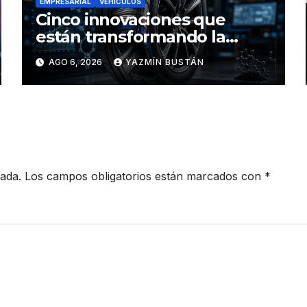
EMPRESARIAL
VEHÍCULOS
Cinco innovaciones que
están transformando la
industria de los neumáticos y
AGO 6, 2026
YAZMÍN BUSTÁN
redefinen el futuro de la
movilidad
cada.
Los campos obligatorios están marcados con
*