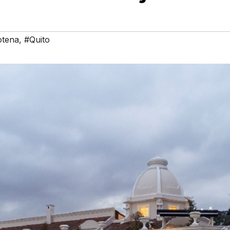
otena
,
#Quito