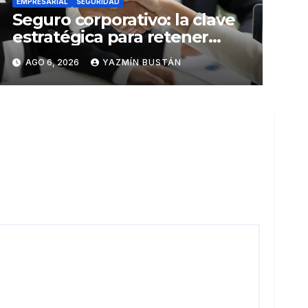
EMPRESARIAL
SEGURIDAD
Seguro corporativo: la clave
estratégica para retener
talento en Ecuador
AGO 6, 2026
YAZMÍN BUSTÁN