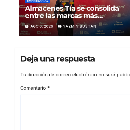
EMPRESARIAL
Almacenes Tía se consolida
entre las marcas más
influyentes del Ecuador
AGO 6, 2026
YAZMÍN BUSTÁN
Deja una respuesta
Tu dirección de correo electrónico no será publi
Comentario
*