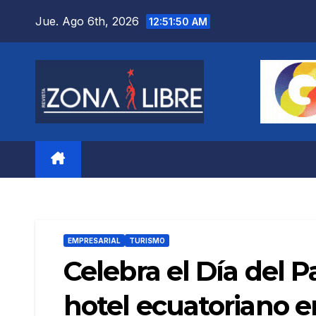
Saltar
Jue. Ago 6th, 2026
12:51:51 AM
al
contenido
EMPRESARIAL
TURISMO
Celebra el Día del 
hotel ecuatoriano 