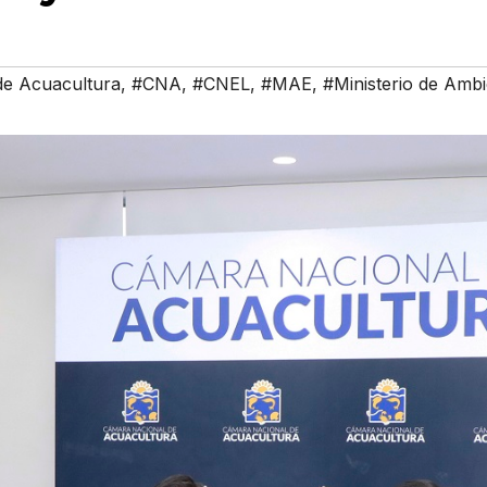
de Acuacultura
,
#CNA
,
#CNEL
,
#MAE
,
#Ministerio de Ambi