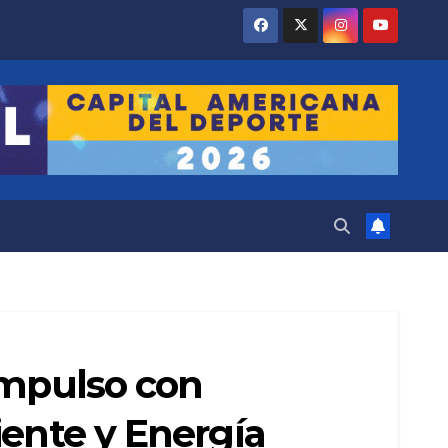
impulso con
iente y Energía