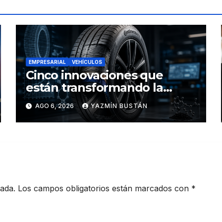
EMPRESARIAL
VEHÍCULOS
Cinco innovaciones que
están transformando la
industria de los neumáticos y
AGO 6, 2026
YAZMÍN BUSTÁN
redefinen el futuro de la
movilidad
cada.
Los campos obligatorios están marcados con
*