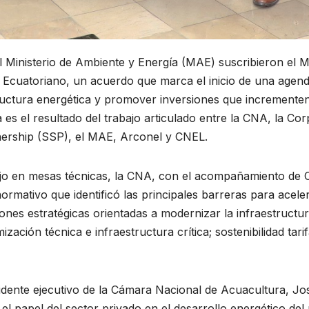
 Ministerio de Ambiente y Energía (MAE) suscribieron el
 Ecuatoriano, un acuerdo que marca el inicio de una agend
estructura energética y promover inversiones que incrementen
iva es el resultado del trabajo articulado entre la CNA, la
nership (SSP), el MAE, Arconel y CNEL.
jo en mesas técnicas, la CNA, con el acompañamiento de C
rmativo que identificó las principales barreras para acelera
ones estratégicas orientadas a modernizar la infraestructur
ización técnica e infraestructura crítica; sostenibilidad tari
idente ejecutivo de la Cámara Nacional de Acuacultura, J
 papel del sector privado en el desarrollo energético del p