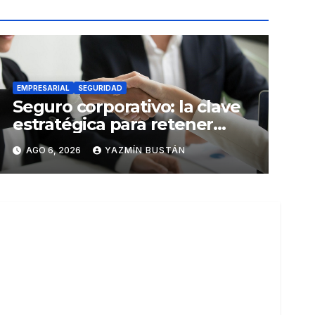
EMPRESARIAL
SEGURIDAD
Seguro corporativo: la clave
estratégica para retener
talento en Ecuador
AGO 6, 2026
YAZMÍN BUSTÁN