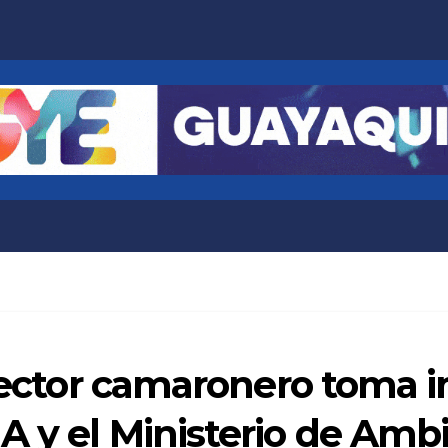
 sector camaronero toma 
A y el Ministerio de Amb