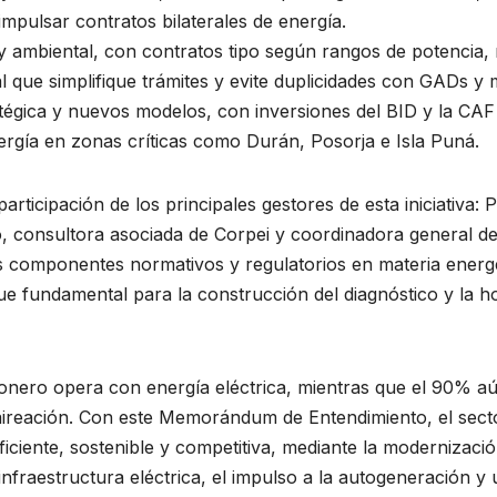
impulsar contratos bilaterales de energía.
ria y ambiental, con contratos tipo según rangos de potencia
 que simplifique trámites y evite duplicidades con GADs y 
atégica y nuevos modelos, con inversiones del BID y la CA
ergía en zonas críticas como Durán, Posorja e Isla Puná.
ticipación de los principales gestores de esta iniciativa:
, consultora asociada de Corpei y coordinadora general d
 componentes normativos y regulatorios en materia energé
ue fundamental para la construcción del diagnóstico y la h
ero opera con energía eléctrica, mientras que el 90% aún
reación. Con este Memorándum de Entendimiento, el sector
iciente, sostenible y competitiva, mediante la modernización
infraestructura eléctrica, el impulso a la autogeneración y