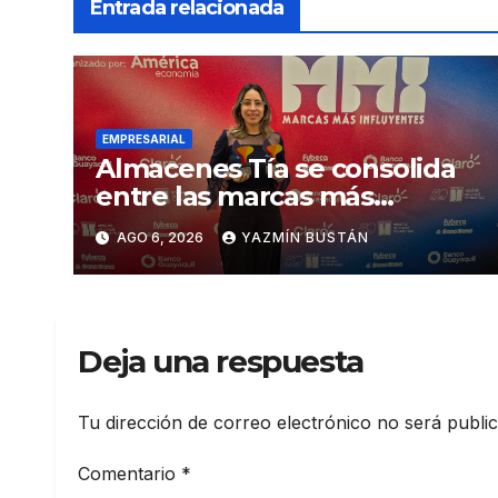
Entrada relacionada
EMPRESARIAL
Almacenes Tía se consolida
entre las marcas más
influyentes del Ecuador
AGO 6, 2026
YAZMÍN BUSTÁN
Deja una respuesta
Tu dirección de correo electrónico no será publi
Comentario
*