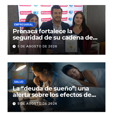
EMPRESARIAL
Pronaca fortalece la
seguridad de su cadena de
suministro con certificación
5 DE AGOSTO DE 2026
BASC en dos plantas
SALUD
La “deuda de sueño”: una
alerta sobre los efectos de
dormir mal en la salud física y
5 DE AGOSTO DE 2026
mental