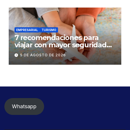
EMPRESARIAL
TURISMO
7 recomendaciones para
viajar con mayor seguridad
dentro y fuera del Ecuador
5 DE AGOSTO DE 2026
Whatsapp