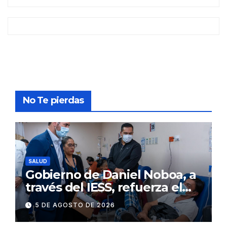
No Te pierdas
SALUD
Gobierno de Daniel Noboa, a
través del IESS, refuerza el
abastecimiento de insulina
5 DE AGOSTO DE 2026
en 86 establecimientos de
salud