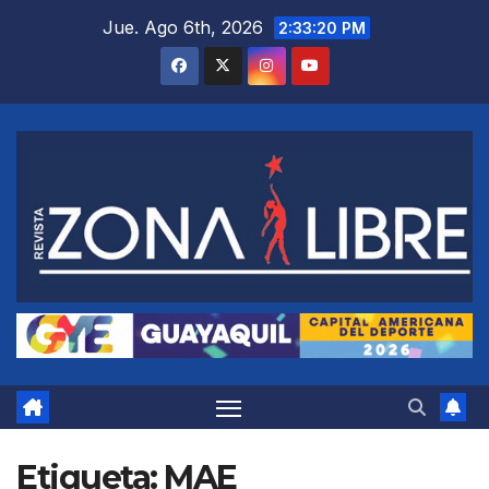
Saltar
Jue. Ago 6th, 2026
2:33:21 PM
al
contenido
Etiqueta:
MAE