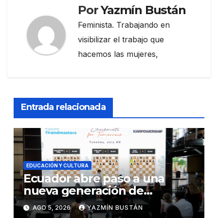
Por
Yazmín Bustán
Feminista. Trabajando en
visibilizar el trabajo que
hacemos las mujeres,
Entrada relacionada
EDUCACIÓN Y CULTURA
Ecuador abre paso a una
nueva generación de
ajedrecistas con Future
AGO 5, 2026
YAZMÍN BUSTÁN
Grandmasters, el programa