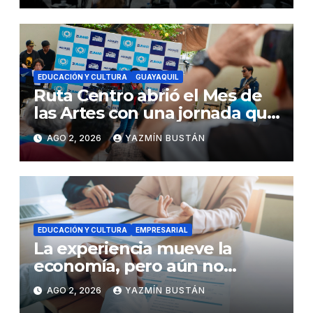
de Karpowership
EDUCACIÓN Y CULTURA
GUAYAQUIL
Ruta Centro abrió el Mes de
las Artes con una jornada que
reunió música, cultura y
AGO 2, 2026
YAZMÍN BUSTÁN
talento local
EDUCACIÓN Y CULTURA
EMPRESARIAL
La experiencia mueve la
economía, pero aún no
garantiza el crecimiento
AGO 2, 2026
YAZMÍN BUSTÁN
profesional en Ecuador