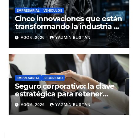
EMPRESARIAL
VEHÍCULOS
Cinco innovaciones que están
transformando la industria de
los neumáticos y redefinen el
AGO 6, 2026
YAZMÍN BUSTÁN
futuro de la movilidad
EMPRESARIAL
SEGURIDAD
Seguro corporativo: la clave
estratégica para retener
talento en Ecuador
AGO 6, 2026
YAZMÍN BUSTÁN