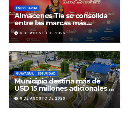
Daule
EMPRESARIAL
Almacenes Tía se consolida
entre las marcas más
influyentes del Ecuador
6 DE AGOSTO DE 2026
GUAYAQUIL
SEGURIDAD
Municipio destina más de
USD 15 millones adicionales a
SEGURA EP para fortalecer la
6 DE AGOSTO DE 2026
seguridad ciudadana