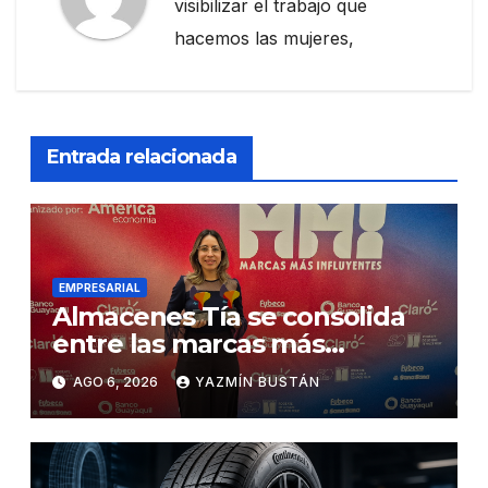
visibilizar el trabajo que
hacemos las mujeres,
Entrada relacionada
EMPRESARIAL
Almacenes Tía se consolida
entre las marcas más
influyentes del Ecuador
AGO 6, 2026
YAZMÍN BUSTÁN