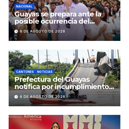
NACIONAL
Guayas se prepara ante la
posible ocurrencia del
fenómeno de El Niño:
6 DE AGOSTO DE 2026
Gobierno Nacional capacita a
2.500 jóvenes
CANTONES
NOTICIAS
Prefectura del Guayas
notifica por incumplimiento
contractual a la
6 DE AGOSTO DE 2026
Concesionaria CONORTE y
exige celeridad en
desmontaje del puente
Gonzalo Icaza Cornejo, en