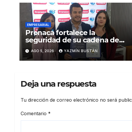
EMPRESARIAL
Pronaca fortalece la
seguridad de su cadena de
suministro con certificación
AGO 5, 2026
YAZMÍN BUSTÁN
BASC en dos plantas
Deja una respuesta
Tu dirección de correo electrónico no será publi
Comentario
*