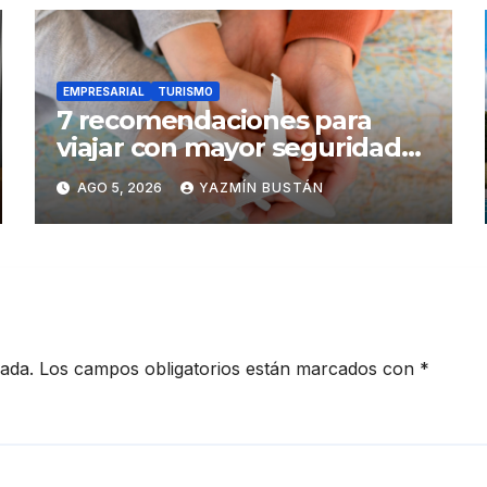
EMPRESARIAL
TURISMO
7 recomendaciones para
viajar con mayor seguridad
dentro y fuera del Ecuador
AGO 5, 2026
YAZMÍN BUSTÁN
cada.
Los campos obligatorios están marcados con
*