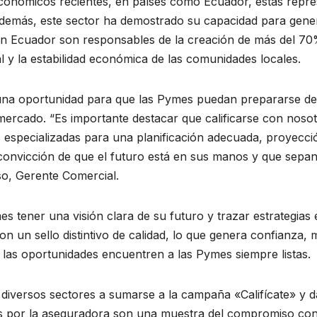
económicos recientes, en países como Ecuador, estas repr
Además, este sector ha demostrado su capacidad para gene
n Ecuador son responsables de la creación de más del 70% 
l y la estabilidad económica de las comunidades locales.
a oportunidad para que las Pymes puedan prepararse de m
mercado. “Es importante destacar que calificarse con nosotr
 especializadas para una planificación adecuada, proyecció
 convicción de que el futuro está en sus manos y que sepa
eso, Gerente Comercial.
s tener una visión clara de su futuro y trazar estrategias 
con un sello distintivo de calidad, lo que genera confianza, m
 las oportunidades encuentren a las Pymes siempre listas.
 diversos sectores a sumarse a la campaña «Califícate» y d
idas por la aseguradora son una muestra del compromiso con