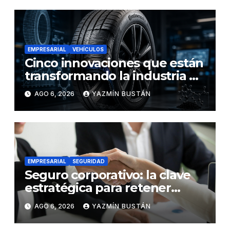
EMPRESARIAL
VEHÍCULOS
Cinco innovaciones que están
transformando la industria de
los neumáticos y redefinen el
AGO 6, 2026
YAZMÍN BUSTÁN
futuro de la movilidad
EMPRESARIAL
SEGURIDAD
Seguro corporativo: la clave
estratégica para retener
talento en Ecuador
AGO 6, 2026
YAZMÍN BUSTÁN