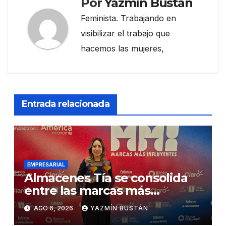
Por
Yazmín Bustán
Feminista. Trabajando en
visibilizar el trabajo que
hacemos las mujeres,
Entrada relacionada
EMPRESARIAL
Almacenes Tía se consolida
entre las marcas más
influyentes del Ecuador
AGO 6, 2026
YAZMÍN BUSTÁN