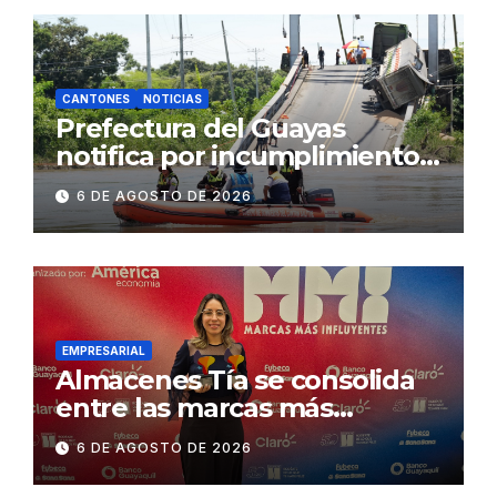
CANTONES
NOTICIAS
Prefectura del Guayas
notifica por incumplimiento
contractual a la
6 DE AGOSTO DE 2026
Concesionaria CONORTE y
exige celeridad en
desmontaje del puente
Gonzalo Icaza Cornejo, en
Daule
EMPRESARIAL
Almacenes Tía se consolida
entre las marcas más
influyentes del Ecuador
6 DE AGOSTO DE 2026