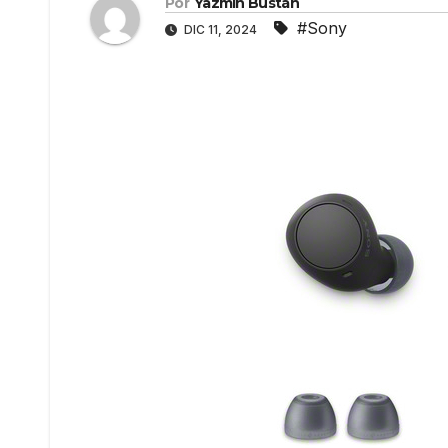
Por
Yazmín Bustán
#Sony
DIC 11, 2024