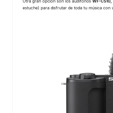
Otra gran opción son los audífonos
WF-C510,
estuche) para disfrutar de toda tu música con u