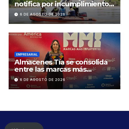
notifica por incumplimiento
contractual a la
6 DE AGOSTO DE 2026
Concesionaria CONORTE y
exige celeridad en
desmontaje del puente
Gonzalo Icaza Cornejo, en
Daule
EMPRESARIAL
Almacenes Tía se consolida
entre las marcas más
influyentes del Ecuador
6 DE AGOSTO DE 2026