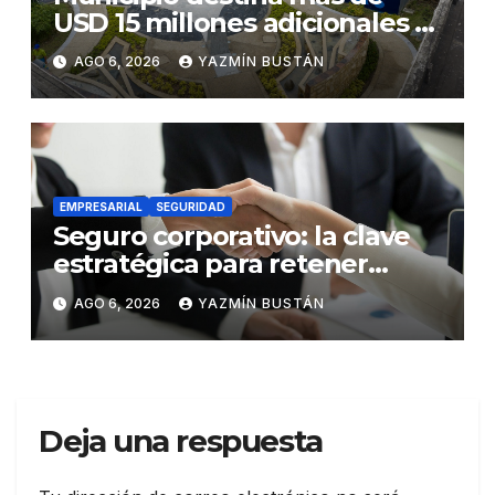
USD 15 millones adicionales a
SEGURA EP para fortalecer la
AGO 6, 2026
YAZMÍN BUSTÁN
seguridad ciudadana
EMPRESARIAL
SEGURIDAD
Seguro corporativo: la clave
estratégica para retener
talento en Ecuador
AGO 6, 2026
YAZMÍN BUSTÁN
Deja una respuesta