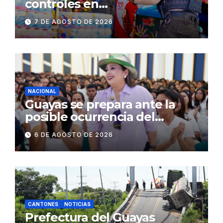
controles en
establecimientos y espacios
7 DE AGOSTO DE 2026
públicos de Pichincha: 684
operativos en zonas
comerciales y de
concurrencia
NACIONAL
Guayas se prepara ante la
posible ocurrencia del
fenómeno de El Niño:
6 DE AGOSTO DE 2026
Gobierno Nacional capacita a
2.500 jóvenes
CANTONES
NOTICIAS
Prefectura del Guayas