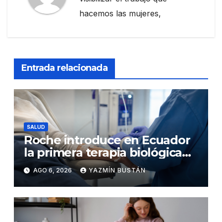
hacemos las mujeres,
Entrada relacionada
SALUD
Roche introduce en Ecuador
la primera terapia biológica
de precisión capaz de
AGO 6, 2026
YAZMÍN BUSTÁN
detener el daño renal por
nefritis lúpica