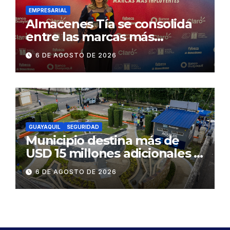
EMPRESARIAL
Almacenes Tía se consolida
entre las marcas más
influyentes del Ecuador
6 DE AGOSTO DE 2026
GUAYAQUIL
SEGURIDAD
Municipio destina más de
USD 15 millones adicionales a
SEGURA EP para fortalecer la
6 DE AGOSTO DE 2026
seguridad ciudadana