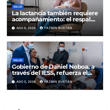
SALUD
La lactancia también requiere
acompañamiento: el respaldo
que necesitan la madre y el
AGO 6, 2026
YAZMÍN BUSTÁN
bebé
SALUD
Gobierno de Daniel Noboa, a
través del IESS, refuerza el
abastecimiento de insulina
AGO 5, 2026
YAZMÍN BUSTÁN
en 86 establecimientos de
salud