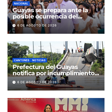
NACIONAL
Guayas se prepara ante la
posible ocurrencia del
fenómeno de El Niño:
6 DE AGOSTO DE 2026
Gobierno Nacional capacita a
2.500 jóvenes
CANTONES
NOTICIAS
Prefectura del Guayas
notifica por incumplimiento
contractual a la
6 DE AGOSTO DE 2026
Concesionaria CONORTE y
exige celeridad en
desmontaje del puente
Gonzalo Icaza Cornejo, en
Daule