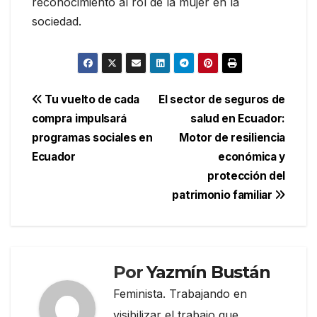
reconocimiento al rol de la mujer en la
sociedad.
Navegación
Tu vuelto de cada
El sector de seguros de
compra impulsará
salud en Ecuador:
de
programas sociales en
Motor de resiliencia
entradas
Ecuador
económica y
protección del
patrimonio familiar
Por
Yazmín Bustán
Feminista. Trabajando en
visibilizar el trabajo que