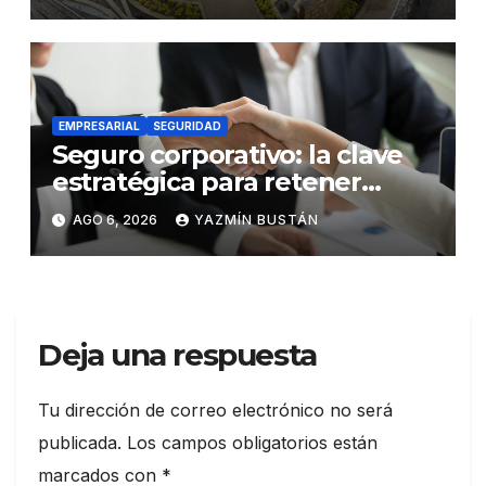
EMPRESARIAL
SEGURIDAD
Seguro corporativo: la clave
estratégica para retener
talento en Ecuador
AGO 6, 2026
YAZMÍN BUSTÁN
Deja una respuesta
Tu dirección de correo electrónico no será
publicada.
Los campos obligatorios están
marcados con
*