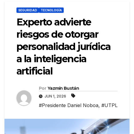
SEGURIDAD
TECNOLOGÍA
Experto advierte
riesgos de otorgar
personalidad jurídica
a la inteligencia
artificial
Por
Yazmín Bustán
JUN 1, 2026
#Presidente Daniel Noboa
,
#UTPL