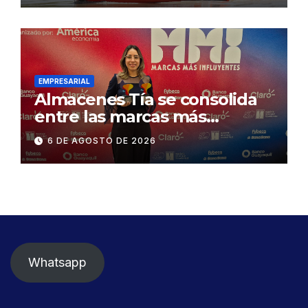
exige celeridad en
desmontaje del puente
Gonzalo Icaza Cornejo, en
Daule
EMPRESARIAL
Almacenes Tía se consolida
entre las marcas más
influyentes del Ecuador
6 DE AGOSTO DE 2026
Whatsapp