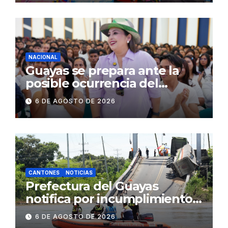
operativos en zonas
comerciales y de
concurrencia
NACIONAL
Guayas se prepara ante la
posible ocurrencia del
fenómeno de El Niño:
6 DE AGOSTO DE 2026
Gobierno Nacional capacita a
2.500 jóvenes
CANTONES
NOTICIAS
Prefectura del Guayas
notifica por incumplimiento
contractual a la
6 DE AGOSTO DE 2026
Concesionaria CONORTE y