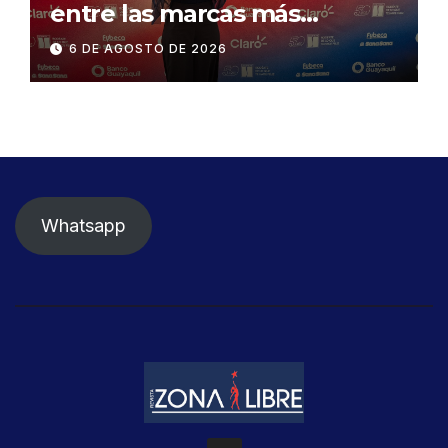
entre las marcas más
influyentes del Ecuador
6 DE AGOSTO DE 2026
Whatsapp