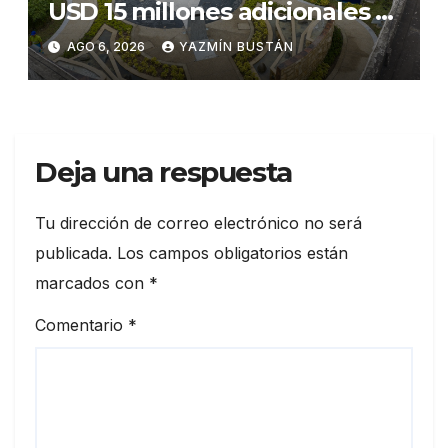
USD 15 millones adicionales a
SEGURA EP para fortalecer la
AGO 6, 2026
YAZMÍN BUSTÁN
seguridad ciudadana
Deja una respuesta
Tu dirección de correo electrónico no será
publicada.
Los campos obligatorios están
marcados con
*
Comentario
*