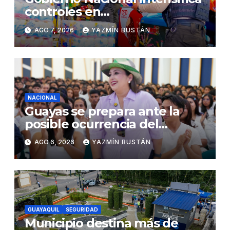
controles en
establecimientos y espacios
AGO 7, 2026
YAZMÍN BUSTÁN
públicos de Pichincha: 684
operativos en zonas
comerciales y de
concurrencia
NACIONAL
Guayas se prepara ante la
posible ocurrencia del
fenómeno de El Niño:
AGO 6, 2026
YAZMÍN BUSTÁN
Gobierno Nacional capacita a
2.500 jóvenes
GUAYAQUIL
SEGURIDAD
Municipio destina más de