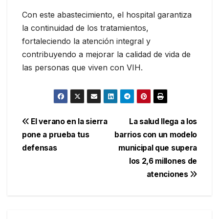
Con este abastecimiento, el hospital garantiza
la continuidad de los tratamientos,
fortaleciendo la atención integral y
contribuyendo a mejorar la calidad de vida de
las personas que viven con VIH.
Navegación
El verano en la sierra
La salud llega a los
pone a prueba tus
barrios con un modelo
de
defensas
municipal que supera
entradas
los 2,6 millones de
atenciones