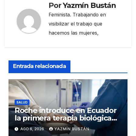
Por
Yazmín Bustán
Feminista. Trabajando en
visibilizar el trabajo que
hacemos las mujeres,
Entrada relacionada
SALUD
Roche introduce en Ecuador
la primera terapia biológica
de precisión capaz de
AGO 6, 2026
YAZMÍN BUSTÁN
detener el daño renal por