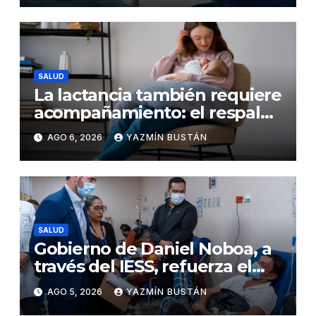
nefritis lúpica
SALUD
La lactancia también requiere
acompañamiento: el respaldo
que necesitan la madre y el
AGO 6, 2026
YAZMÍN BUSTÁN
bebé
SALUD
Gobierno de Daniel Noboa, a
través del IESS, refuerza el
abastecimiento de insulina
AGO 5, 2026
YAZMÍN BUSTÁN
en 86 establecimientos de