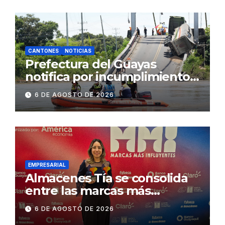
2.500 jóvenes
CANTONES
NOTICIAS
Prefectura del Guayas
notifica por incumplimiento
contractual a la
6 DE AGOSTO DE 2026
Concesionaria CONORTE y
exige celeridad en
desmontaje del puente
Gonzalo Icaza Cornejo, en
Daule
EMPRESARIAL
Almacenes Tía se consolida
entre las marcas más
influyentes del Ecuador
6 DE AGOSTO DE 2026