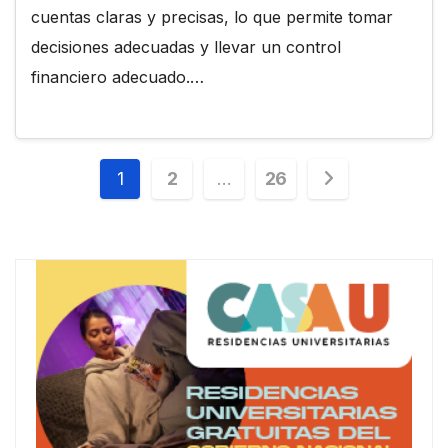
cuentas claras y precisas, lo que permite tomar
decisiones adecuadas y llevar un control
financiero adecuado.…
Paginación
1
2
…
26
de
entradas