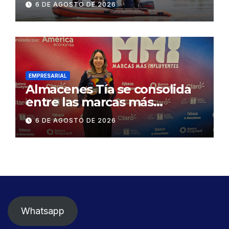
6 DE AGOSTO DE 2026
Concesionaria CONORTE y
exige celeridad en
desmontaje del puente
Gonzalo Icaza Cornejo, en
Daule
EMPRESARIAL
Almacenes Tía se consolida
entre las marcas más
influyentes del Ecuador
6 DE AGOSTO DE 2026
Whatsapp