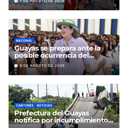
7 DE AGOSTO DE 2026
públicos de Pichincha: 684
operativos en zonas
comerciales y de
concurrencia
NACIONAL
Guayas se prepara ante la
posible ocurrencia del
fenómeno de El Niño:
6 DE AGOSTO DE 2026
Gobierno Nacional capacita a
2.500 jóvenes
CANTONES
NOTICIAS
Prefectura del Guayas
notifica por incumplimiento
contractual a la