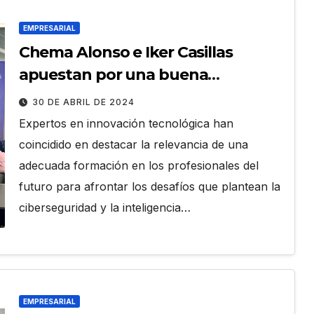
EMPRESARIAL
Chema Alonso e Iker Casillas
apuestan por una buena
formación para afrontar los
30 DE ABRIL DE 2024
desafíos de la Ciberseguridad y la
Expertos en innovación tecnológica han
IA, en el UNIR Innovation Day
coincidido en destacar la relevancia de una
Miami
adecuada formación en los profesionales del
futuro para afrontar los desafíos que plantean la
ciberseguridad y la inteligencia…
EMPRESARIAL