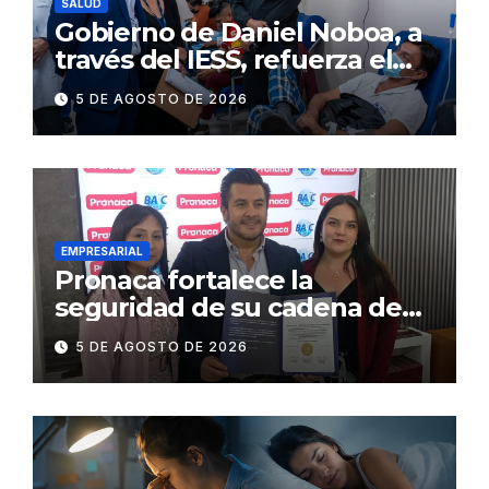
SALUD
Gobierno de Daniel Noboa, a
través del IESS, refuerza el
abastecimiento de insulina
5 DE AGOSTO DE 2026
en 86 establecimientos de
salud
EMPRESARIAL
Pronaca fortalece la
seguridad de su cadena de
suministro con certificación
5 DE AGOSTO DE 2026
BASC en dos plantas