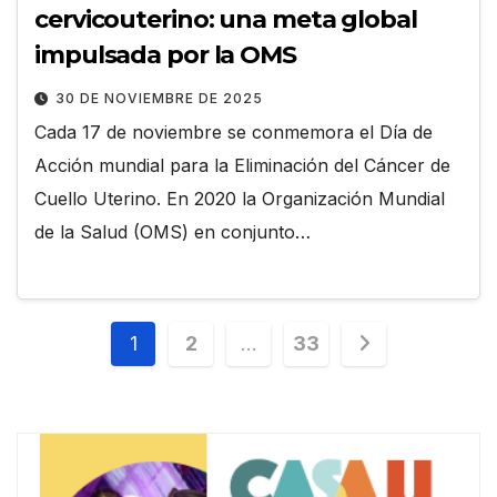
cervicouterino: una meta global
impulsada por la OMS
30 DE NOVIEMBRE DE 2025
Cada 17 de noviembre se conmemora el Día de
Acción mundial para la Eliminación del Cáncer de
Cuello Uterino. En 2020 la Organización Mundial
de la Salud (OMS) en conjunto…
Paginación
1
2
…
33
de
entradas