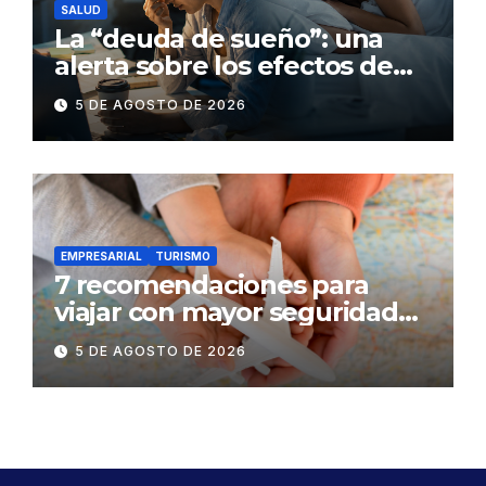
SALUD
La “deuda de sueño”: una
alerta sobre los efectos de
dormir mal en la salud física y
5 DE AGOSTO DE 2026
mental
EMPRESARIAL
TURISMO
7 recomendaciones para
viajar con mayor seguridad
dentro y fuera del Ecuador
5 DE AGOSTO DE 2026