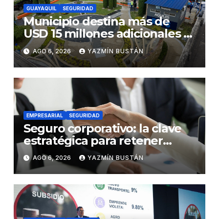
GUAYAQUIL
SEGURIDAD
Municipio destina más de
USD 15 millones adicionales a
SEGURA EP para fortalecer la
AGO 6, 2026
YAZMÍN BUSTÁN
seguridad ciudadana
EMPRESARIAL
SEGURIDAD
Seguro corporativo: la clave
estratégica para retener
talento en Ecuador
AGO 6, 2026
YAZMÍN BUSTÁN