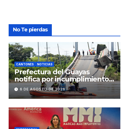
No Te pierdas
CANTONES
NOTICIAS
Prefectura del Guayas
notifica por incumplimiento
contractual a la
6 DE AGOSTO DE 2026
Concesionaria CONORTE y
exige celeridad en
desmontaje del puente
Gonzalo Icaza Cornejo, en
Daule