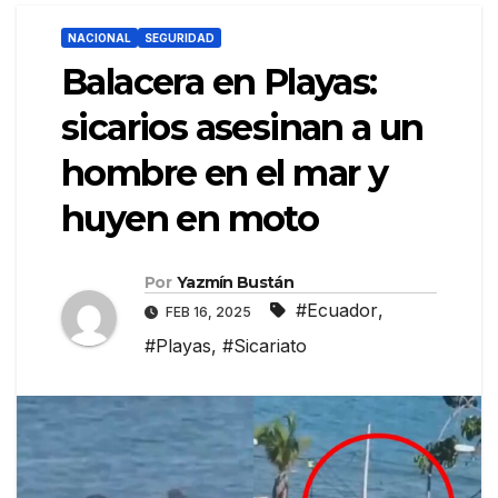
NACIONAL
SEGURIDAD
Balacera en Playas:
sicarios asesinan a un
hombre en el mar y
huyen en moto
Por
Yazmín Bustán
#Ecuador
,
FEB 16, 2025
#Playas
,
#Sicariato