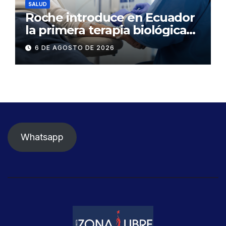
SALUD
Roche introduce en Ecuador
la primera terapia biológica
de precisión capaz de
6 DE AGOSTO DE 2026
detener el daño renal por
nefritis lúpica
Whatsapp