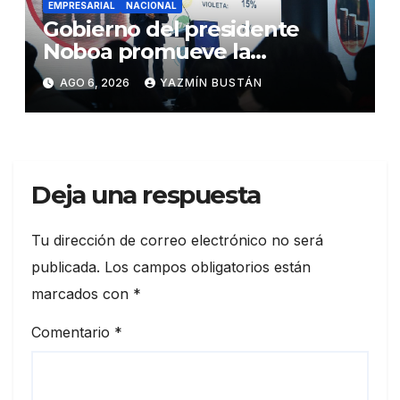
EMPRESARIAL
NACIONAL
Gobierno del presidente
Noboa promueve la
autonomía económica de las
AGO 6, 2026
YAZMÍN BUSTÁN
mujeres con más de USD 45
millones en financiamiento
Deja una respuesta
Tu dirección de correo electrónico no será
publicada.
Los campos obligatorios están
marcados con
*
Comentario
*