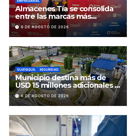
EMPRESARIAL
Almacenes Tía se consolida
entre las marcas más
influyentes del Ecuador
6 DE AGOSTO DE 2026
GUAYAQUIL
SEGURIDAD
Municipio destina más de
USD 15 millones adicionales a
SEGURA EP para fortalecer la
6 DE AGOSTO DE 2026
seguridad ciudadana