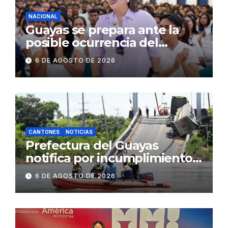
NACIONAL
Guayas se prepara ante la
posible ocurrencia del
fenómeno de El Niño:
6 DE AGOSTO DE 2026
Gobierno Nacional capacita a
2.500 jóvenes
CANTONES
NOTICIAS
Prefectura del Guayas
notifica por incumplimiento
contractual a la
6 DE AGOSTO DE 2026
Concesionaria CONORTE y
exige celeridad en
desmontaje del puente
Gonzalo Icaza Cornejo, en