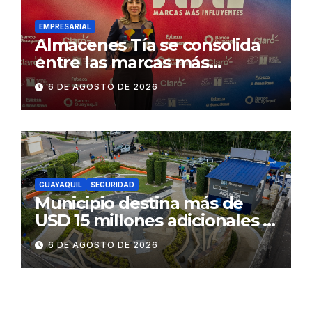
Daule
EMPRESARIAL
Almacenes Tía se consolida
entre las marcas más
influyentes del Ecuador
6 DE AGOSTO DE 2026
GUAYAQUIL
SEGURIDAD
Municipio destina más de
USD 15 millones adicionales a
SEGURA EP para fortalecer la
6 DE AGOSTO DE 2026
seguridad ciudadana