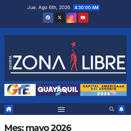
Saltar
Jue. Ago 6th, 2026
4:30:01 AM
al
contenido
Mes:
mayo 2026