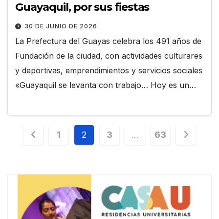
Guayaquil, por sus fiestas
30 DE JUNIO DE 2026
La Prefectura del Guayas celebra los 491 años de
Fundación de la ciudad, con actividades culturares
y deportivas, emprendimientos y servicios sociales
«Guayaquil se levanta con trabajo… Hoy es un…
Paginación
1
2
3
…
63
de
entradas