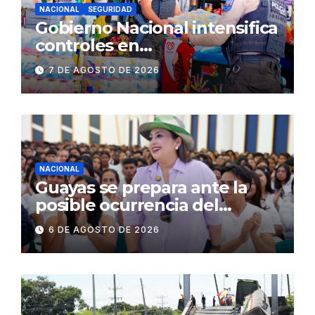
NACIONAL
SEGURIDAD
Gobierno Nacional intensifica
controles en
establecimientos y espacios
7 DE AGOSTO DE 2026
públicos de Pichincha: 684
operativos en zonas
comerciales y de
concurrencia
NACIONAL
Guayas se prepara ante la
posible ocurrencia del
fenómeno de El Niño:
6 DE AGOSTO DE 2026
Gobierno Nacional capacita a
2.500 jóvenes