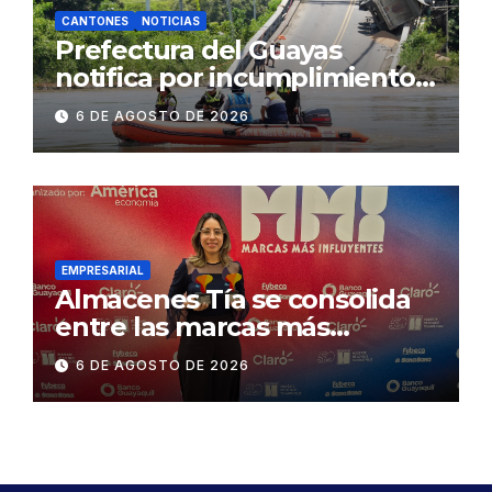
CANTONES
NOTICIAS
Prefectura del Guayas
notifica por incumplimiento
contractual a la
6 DE AGOSTO DE 2026
Concesionaria CONORTE y
exige celeridad en
desmontaje del puente
Gonzalo Icaza Cornejo, en
Daule
EMPRESARIAL
Almacenes Tía se consolida
entre las marcas más
influyentes del Ecuador
6 DE AGOSTO DE 2026