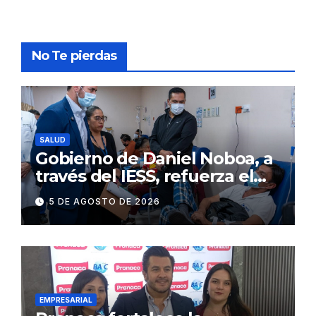
No Te pierdas
SALUD
Gobierno de Daniel Noboa, a
través del IESS, refuerza el
abastecimiento de insulina
5 DE AGOSTO DE 2026
en 86 establecimientos de
salud
EMPRESARIAL