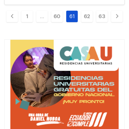
Paginación
1
…
60
61
62
63
de
entradas