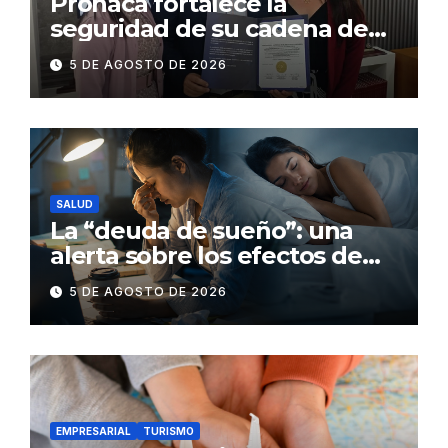
Pronaca fortalece la
seguridad de su cadena de
suministro con certificación
5 DE AGOSTO DE 2026
BASC en dos plantas
SALUD
La “deuda de sueño”: una
alerta sobre los efectos de
dormir mal en la salud física y
5 DE AGOSTO DE 2026
mental
EMPRESARIAL
TURISMO