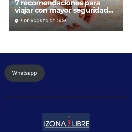
7 recomendaciones para
viajar con mayor seguridad
dentro y fuera del Ecuador
5 DE AGOSTO DE 2026
Whatsapp