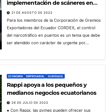
implementación de scáneres en
puertos debe ser asumido por el
21 DE AGOSTO DE 2022
estado y no afectar la
Para los miembros de la Corporación de Gremios
competitividad de las
Exportadores del Ecuador CORDEX, el control
exportaciones»
del narcotráfico en puertos es un tema que debe
ser atendido con carácter de urgente por…
ECONOMÍA
EMPRESARIAL
GUAYAQUIL
Rappi apoya a los pequeños y
medianos negocios ecuatorianos
26 DE JULIO DE 2022
● Con Rappi, las pymes pueden ofrecer sus