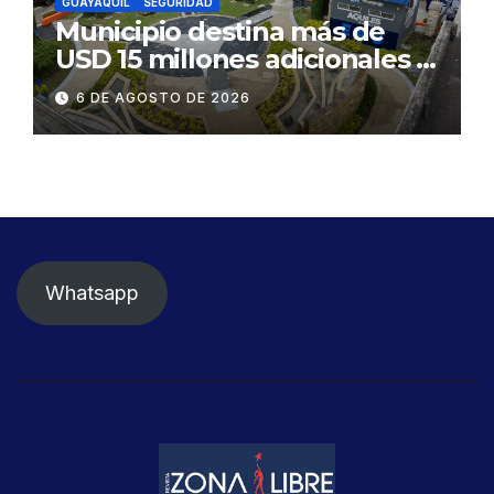
GUAYAQUIL
SEGURIDAD
Municipio destina más de
USD 15 millones adicionales a
SEGURA EP para fortalecer la
6 DE AGOSTO DE 2026
seguridad ciudadana
Whatsapp