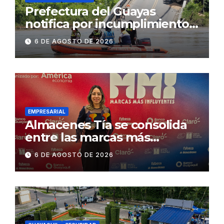
Prefectura del Guayas
notifica por incumplimiento
contractual a la
6 DE AGOSTO DE 2026
Concesionaria CONORTE y
exige celeridad en
desmontaje del puente
Gonzalo Icaza Cornejo, en
Daule
EMPRESARIAL
Almacenes Tía se consolida
entre las marcas más
influyentes del Ecuador
6 DE AGOSTO DE 2026