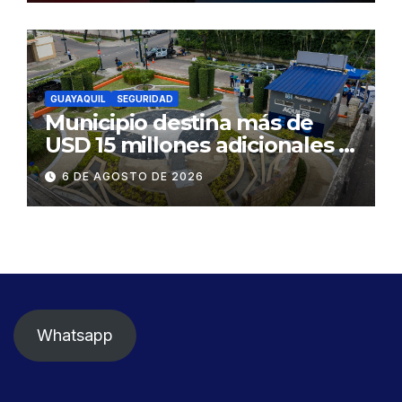
GUAYAQUIL
SEGURIDAD
Municipio destina más de
USD 15 millones adicionales a
SEGURA EP para fortalecer la
6 DE AGOSTO DE 2026
seguridad ciudadana
Whatsapp