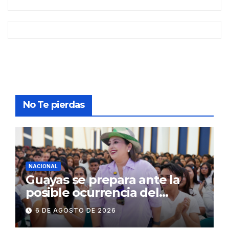
No Te pierdas
NACIONAL
Guayas se prepara ante la
posible ocurrencia del
fenómeno de El Niño:
6 DE AGOSTO DE 2026
Gobierno Nacional capacita a