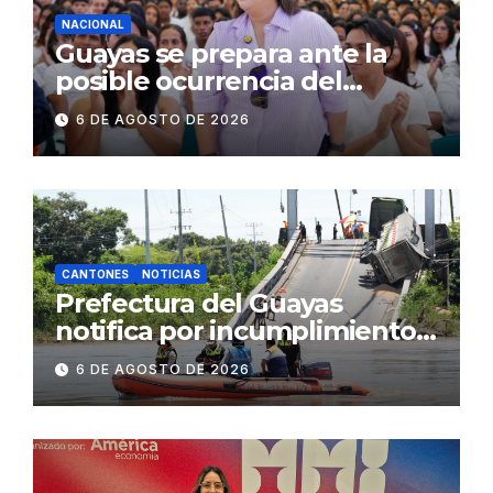
NACIONAL
Guayas se prepara ante la
posible ocurrencia del
fenómeno de El Niño:
6 DE AGOSTO DE 2026
Gobierno Nacional capacita a
2.500 jóvenes
CANTONES
NOTICIAS
Prefectura del Guayas
notifica por incumplimiento
contractual a la
6 DE AGOSTO DE 2026
Concesionaria CONORTE y
exige celeridad en
desmontaje del puente
Gonzalo Icaza Cornejo, en