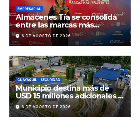
Daule
EMPRESARIAL
Almacenes Tía se consolida
entre las marcas más
influyentes del Ecuador
6 DE AGOSTO DE 2026
GUAYAQUIL
SEGURIDAD
Municipio destina más de
USD 15 millones adicionales a
SEGURA EP para fortalecer la
6 DE AGOSTO DE 2026
seguridad ciudadana