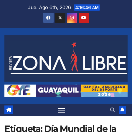
Saltar
Jue. Ago 6th, 2026
4:16:47 AM
al
contenido
Etiqueta:
Día Mundial de la