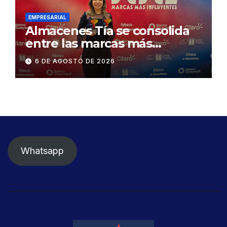
Daule
EMPRESARIAL
Almacenes Tía se consolida
entre las marcas más
influyentes del Ecuador
6 DE AGOSTO DE 2026
Whatsapp