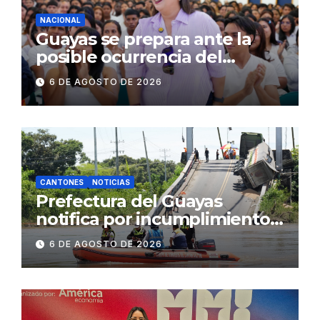
NACIONAL
Guayas se prepara ante la
posible ocurrencia del
fenómeno de El Niño:
6 DE AGOSTO DE 2026
Gobierno Nacional capacita a
2.500 jóvenes
CANTONES
NOTICIAS
Prefectura del Guayas
notifica por incumplimiento
contractual a la
6 DE AGOSTO DE 2026
Concesionaria CONORTE y
exige celeridad en
desmontaje del puente
Gonzalo Icaza Cornejo, en